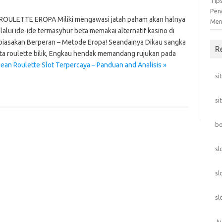
Tip
Pen
LETTE EROPA Miliki mengawasi jatah paham akan halnya
Men
alui ide-ide termasyhur beta memakai alternatif kasino di
embiasakan Berperan – Metode Eropa! Seandainya Dikau sangka
R
a roulette bilik, Engkau hendak memandang rujukan pada
ean Roulette Slot Terpercaya – Panduan and Analisis »
si
si
bo
sl
sl
sl
Ju