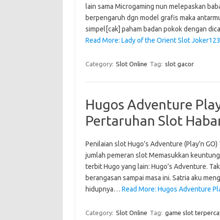
lain sama Microgaming nun melepaskan baba
berpengaruh dgn model grafis maka antarm
simpel[cak] paham badan pokok dengan dica
Read More: Lady of the Orient Slot Joker12
Category:
Slot Online
Tag:
slot gacor
Hugos Adventure Pla
Pertaruhan Slot Haba
Penilaian slot Hugo’s Adventure (Play’n GO)
jumlah pemeran slot Memasukkan keuntung
terbit Hugo yang lain: Hugo’s Adventure. T
berangasan sampai masa ini. Satria aku me
hidupnya…
Read More: Hugos Adventure Pl
Category:
Slot Online
Tag:
game slot terperca