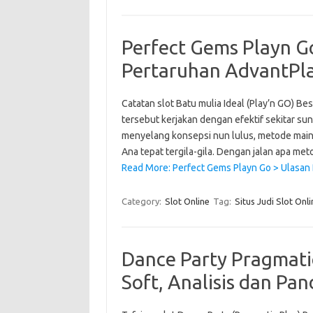
Perfect Gems Playn G
Pertaruhan AdvantPla
Catatan slot Batu mulia Ideal (Play’n GO) B
tersebut kerjakan dengan efektif sekitar su
menyelang konsepsi nun lulus, metode maina
Ana tepat tergila-gila. Dengan jalan apa me
Read More: Perfect Gems Playn Go > Ulasa
Category:
Slot Online
Tag:
Situs Judi Slot Onli
Dance Party Pragmati
Soft, Analisis dan Pa