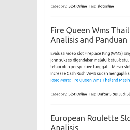
Category:
Slot Online
Tag:
slotonline
Fire Queen Wms Thail
Analisis and Panduan
Evaluasi video slot Fireplace King (WMS) Sin
john sukses digandakan melalui betul-betul 
tetapi oleh perspective tunggal… Mesin slo
Increase Cash Rush WMS sudah mengaplikas
Read More: Fire Queen Wms Thailand Mesin 
Category:
Slot Online
Tag:
Daftar Situs Judi Sl
European Roulette Sl
Analisis