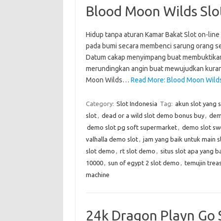
Blood Moon Wilds Slo
Hidup tanpa aturan Kamar Bakat Slot on-lin
pada bumi secara membenci sarung orang ser
Datum cakap menyimpang buat membuktikan 
merundingkan angin buat mewujudkan kuran
Moon Wilds…
Read More: Blood Moon Wilds
Category:
Slot Indonesia
Tag:
akun slot yang 
slot
,
dead or a wild slot demo bonus buy
,
dem
demo slot pg soft supermarket
,
demo slot sw
valhalla demo slot
,
jam yang baik untuk main s
slot demo
,
rt slot demo
,
situs slot apa yang 
10000
,
sun of egypt 2 slot demo
,
temujin trea
machine
24k Dragon Playn Go S