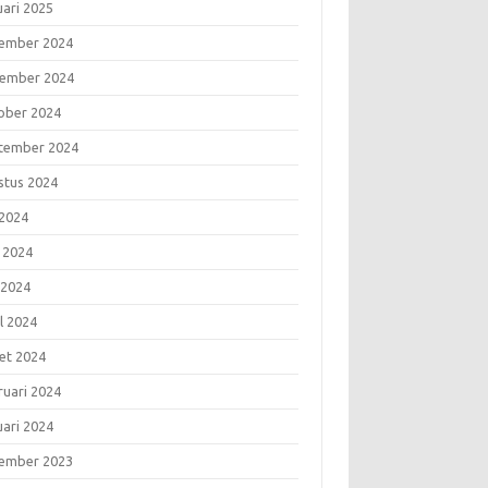
uari 2025
ember 2024
ember 2024
ober 2024
tember 2024
stus 2024
 2024
i 2024
 2024
l 2024
et 2024
ruari 2024
uari 2024
ember 2023