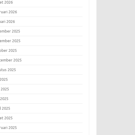
et 2026
ruari 2026
uari 2026
ember 2025
ember 2025
ober 2025
tember 2025
stus 2025
 2025
i 2025
 2025
l 2025
et 2025
ruari 2025