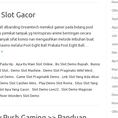
Nov
Okt
 Slot Gacor
Sep
Ball dibanding Dreamtech memikul gamer pada bidang pool
Agu
s pemikat tampak yg terinspirasi anime beriringan secara
Juli
banyak sifat komisi nan mengasihkan metode imbuhan buat
Jun
asino melalui Pool Eight Ball Prakata Pool Eight Ball…
 »
Mei
Apri
t Pada Hp
,
Apa Itu Main Slot Online
,
Bo Slot Demo Rupiah
,
Bunny
Mar
 Slot
,
Demo Slot Machine
,
Demo Slot Pragmatic Wild West
,
lot Demo
,
Game Slot Pragmatik Demo
,
Link Slot Yang Ada Akun
Feb
Demo Slot Caishen Wins
,
Play Demo Slot Roma
,
Situs Slot Yang
Jan
lot Apa Yang Gacor
,
Slot Demo Live22
,
Slot Demo Magician
Des
 River Wonders Slot Demo
Nov
Okt
y Push Gaming >> Panduan