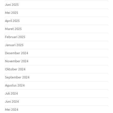
Juni 2025
Mei 2025
April 2025
Maret 2025
Februari 2025
Januari 2025
Desember 2024
November 2024
Oktober 2024
September 2024
Agustus 2024
Juli 2024
Juni 2024
Mei 2024