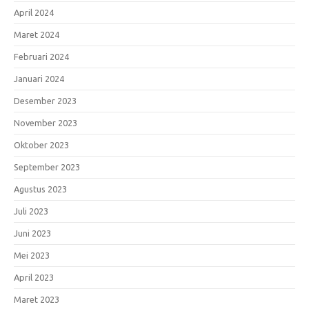
April 2024
Maret 2024
Februari 2024
Januari 2024
Desember 2023
November 2023
Oktober 2023
September 2023
Agustus 2023
Juli 2023
Juni 2023
Mei 2023
April 2023
Maret 2023