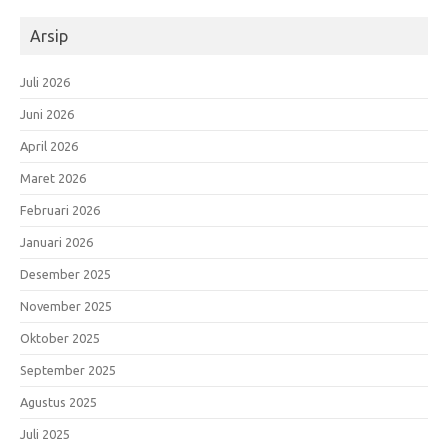
Arsip
Juli 2026
Juni 2026
April 2026
Maret 2026
Februari 2026
Januari 2026
Desember 2025
November 2025
Oktober 2025
September 2025
Agustus 2025
Juli 2025