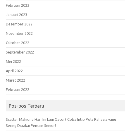
Februari 2023
Januari 2023
Desember 2022
November 2022
Oktober 2022
September 2022
Mei 2022
April 2022
Maret 2022
Februari 2022
Pos-pos Terbaru
Scatter Mahjong Hari Ini Lagi Gacor? Coba Intip Pola Rahasia yang
Sering Dipakai Pemain Senior!