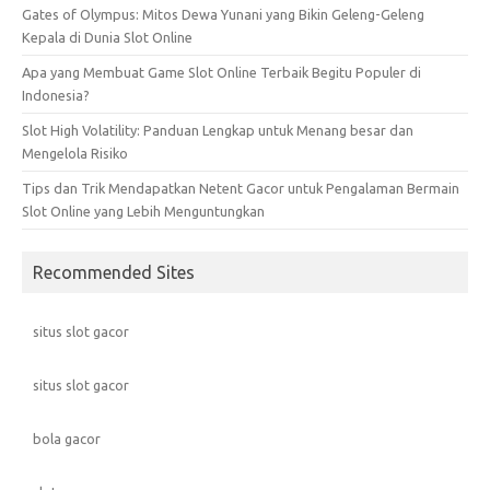
Gates of Olympus: Mitos Dewa Yunani yang Bikin Geleng-Geleng
Kepala di Dunia Slot Online
Apa yang Membuat Game Slot Online Terbaik Begitu Populer di
Indonesia?
Slot High Volatility: Panduan Lengkap untuk Menang besar dan
Mengelola Risiko
Tips dan Trik Mendapatkan Netent Gacor untuk Pengalaman Bermain
Slot Online yang Lebih Menguntungkan
Recommended Sites
situs slot gacor
situs slot gacor
bola gacor