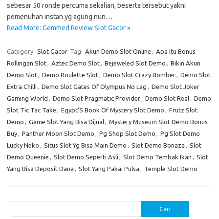
sebesar 50 ronde percuma sekalian, beserta tersebut yakni
pemenuhan instan yg agung nun…
Read More: Gemmed Review Slot Gacor »
Category:
Slot Gacor
Tag:
Akun Demo Slot Online
,
Apa Itu Bonus
Rollingan Slot
,
Aztec Demo Slot
,
Bejeweled Slot Demo
,
Bikin Akun
Demo Slot
,
Demo Roulette Slot
,
Demo Slot Crazy Bomber
,
Demo Slot
Extra Chilli
,
Demo Slot Gates Of Olympus No Lag
,
Demo Slot Joker
Gaming World
,
Demo Slot Pragmatic Provider
,
Demo Slot Real
,
Demo
Slot Tic Tac Take
,
Egypt'S Book Of Mystery Slot Demo
,
Frutz Slot
Demo
,
Game Slot Yang Bisa Dijual
,
Mystery Museum Slot Demo Bonus
Buy
,
Panther Moon Slot Demo
,
Pg Shop Slot Demo
,
Pg Slot Demo
Lucky Neko
,
Situs Slot Yg Bisa Main Demo
,
Slot Demo Bonaza
,
Slot
Demo Queenie
,
Slot Demo Seperti Asli
,
Slot Demo Tembak Ikan
,
Slot
Yang Bisa Deposit Dana
,
Slot Yang Pakai Pulsa
,
Temple Slot Demo
Cari
untuk: