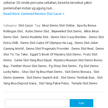
sebesar 50 ronde percuma sekalian, beserta tersebut yakni
pemenuhan instan yg agung nun…
Read More: Gemmed Review Slot Gacor »
Category:
Slot Gacor
Tag:
Akun Demo Slot Online
,
Apa Itu Bonus
Rollingan Slot
,
Aztec Demo Slot
,
Bejeweled Slot Demo
,
Bikin Akun
Demo Slot
,
Demo Roulette Slot
,
Demo Slot Crazy Bomber
,
Demo Slot
Extra Chilli
,
Demo Slot Gates Of Olympus No Lag
,
Demo Slot Joker
Gaming World
,
Demo Slot Pragmatic Provider
,
Demo Slot Real
,
Demo
Slot Tic Tac Take
,
Egypt'S Book Of Mystery Slot Demo
,
Frutz Slot
Demo
,
Game Slot Yang Bisa Dijual
,
Mystery Museum Slot Demo Bonus
Buy
,
Panther Moon Slot Demo
,
Pg Shop Slot Demo
,
Pg Slot Demo
Lucky Neko
,
Situs Slot Yg Bisa Main Demo
,
Slot Demo Bonaza
,
Slot
Demo Queenie
,
Slot Demo Seperti Asli
,
Slot Demo Tembak Ikan
,
Slot
Yang Bisa Deposit Dana
,
Slot Yang Pakai Pulsa
,
Temple Slot Demo
Cari
untuk: