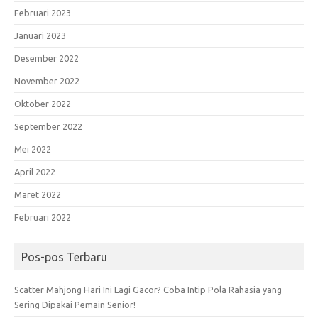
Februari 2023
Januari 2023
Desember 2022
November 2022
Oktober 2022
September 2022
Mei 2022
April 2022
Maret 2022
Februari 2022
Pos-pos Terbaru
Scatter Mahjong Hari Ini Lagi Gacor? Coba Intip Pola Rahasia yang
Sering Dipakai Pemain Senior!