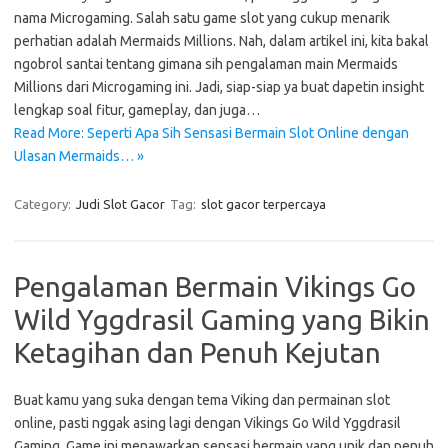
nama Microgaming. Salah satu game slot yang cukup menarik
perhatian adalah Mermaids Millions. Nah, dalam artikel ini, kita bakal
ngobrol santai tentang gimana sih pengalaman main Mermaids
Millions dari Microgaming ini. Jadi, siap-siap ya buat dapetin insight
lengkap soal fitur, gameplay, dan juga…
Read More: Seperti Apa Sih Sensasi Bermain Slot Online dengan
Ulasan Mermaids… »
Category:
Judi Slot Gacor
Tag:
slot gacor terpercaya
Pengalaman Bermain Vikings Go
Wild Yggdrasil Gaming yang Bikin
Ketagihan dan Penuh Kejutan
Buat kamu yang suka dengan tema Viking dan permainan slot
online, pasti nggak asing lagi dengan Vikings Go Wild Yggdrasil
Gaming. Game ini menawarkan sensasi bermain yang unik dan penuh