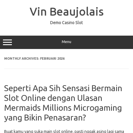
Skip
to
Vin Beaujolais
content
Demo Casino Slot
Menu
MONTHLY ARCHIVES:
FEBRUARI 2026
Seperti Apa Sih Sensasi Bermain
Slot Online dengan Ulasan
Mermaids Millions Microgaming
yang Bikin Penasaran?
Buat kamu yang suka main slot online, pasti nggak asing lagi sama