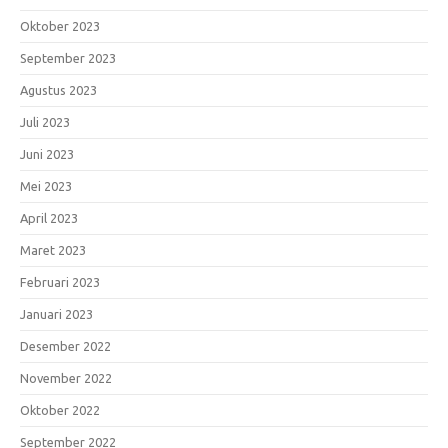
Oktober 2023
September 2023
Agustus 2023
Juli 2023
Juni 2023
Mei 2023
April 2023
Maret 2023
Februari 2023
Januari 2023
Desember 2022
November 2022
Oktober 2022
September 2022