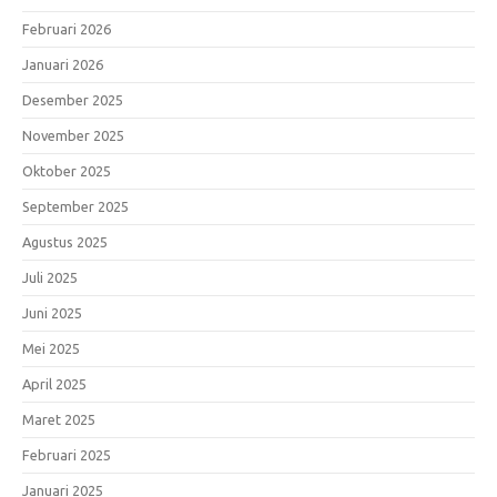
Februari 2026
Januari 2026
Desember 2025
November 2025
Oktober 2025
September 2025
Agustus 2025
Juli 2025
Juni 2025
Mei 2025
April 2025
Maret 2025
Februari 2025
Januari 2025