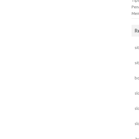
Tip
Pen
Men
R
si
si
bo
sl
sl
sl
Ju