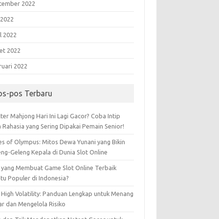
tember 2022
 2022
l 2022
et 2022
ruari 2022
os-pos Terbaru
ter Mahjong Hari Ini Lagi Gacor? Coba Intip
a Rahasia yang Sering Dipakai Pemain Senior!
es of Olympus: Mitos Dewa Yunani yang Bikin
eng-Geleng Kepala di Dunia Slot Online
 yang Membuat Game Slot Online Terbaik
tu Populer di Indonesia?
t High Volatility: Panduan Lengkap untuk Menang
ar dan Mengelola Risiko