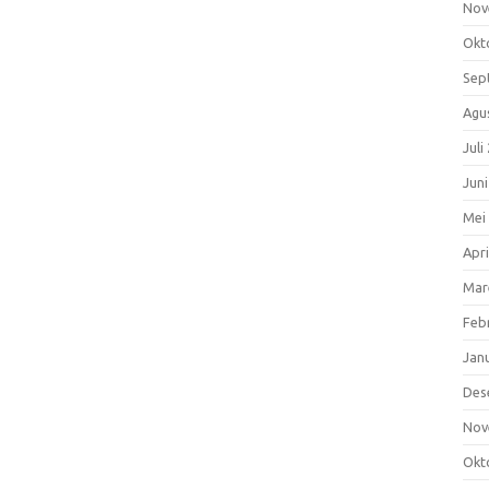
Nov
Okt
Sep
Agu
Juli
Jun
Mei
Apri
Mar
Feb
Jan
Des
Nov
Okt