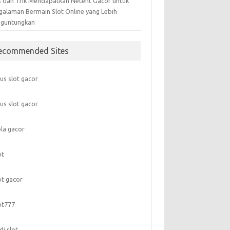
s dan Trik Mendapatkan Netent Gacor untuk
galaman Bermain Slot Online yang Lebih
guntungkan
ecommended Sites
tus slot gacor
tus slot gacor
la gacor
ot
ot gacor
ot777
di slot