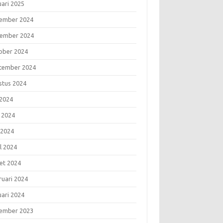
uari 2025
ember 2024
ember 2024
ober 2024
tember 2024
stus 2024
 2024
i 2024
 2024
l 2024
et 2024
ruari 2024
uari 2024
ember 2023