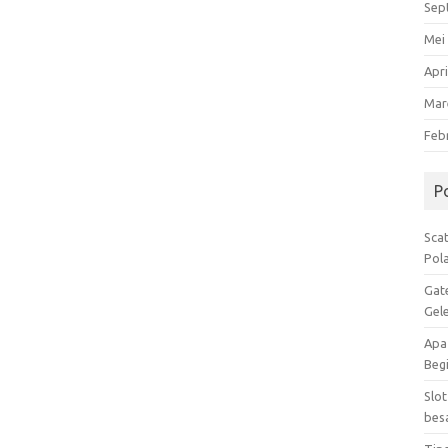
Sep
Mei
Apri
Mar
Feb
P
Scat
Pol
Gat
Gel
Apa
Begi
Slo
bes