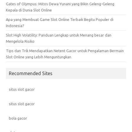
Gates of Olympus: Mitos Dewa Yunani yang Bikin Geleng-Geleng
Kepala di Dunia Slot Online
Apa yang Membuat Game Slot Online Terbaik Begitu Populer di
Indonesia?
Slot High Volatility: Panduan Lengkap untuk Menang besar dan
Mengelola Risiko
Tips dan Trik Mendapatkan Netent Gacor untuk Pengalaman Bermain
Slot Online yang Lebih Menguntungkan
Recommended Sites
situs slot gacor
situs slot gacor
bola gacor