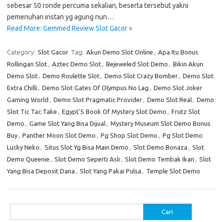
sebesar 50 ronde percuma sekalian, beserta tersebut yakni
pemenuhan instan yg agung nun…
Read More: Gemmed Review Slot Gacor »
Category:
Slot Gacor
Tag:
Akun Demo Slot Online
,
Apa Itu Bonus
Rollingan Slot
,
Aztec Demo Slot
,
Bejeweled Slot Demo
,
Bikin Akun
Demo Slot
,
Demo Roulette Slot
,
Demo Slot Crazy Bomber
,
Demo Slot
Extra Chilli
,
Demo Slot Gates Of Olympus No Lag
,
Demo Slot Joker
Gaming World
,
Demo Slot Pragmatic Provider
,
Demo Slot Real
,
Demo
Slot Tic Tac Take
,
Egypt'S Book Of Mystery Slot Demo
,
Frutz Slot
Demo
,
Game Slot Yang Bisa Dijual
,
Mystery Museum Slot Demo Bonus
Buy
,
Panther Moon Slot Demo
,
Pg Shop Slot Demo
,
Pg Slot Demo
Lucky Neko
,
Situs Slot Yg Bisa Main Demo
,
Slot Demo Bonaza
,
Slot
Demo Queenie
,
Slot Demo Seperti Asli
,
Slot Demo Tembak Ikan
,
Slot
Yang Bisa Deposit Dana
,
Slot Yang Pakai Pulsa
,
Temple Slot Demo
Cari
untuk: