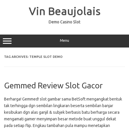
Skip
to
Vin Beaujolais
content
Demo Casino Slot
Menu
TAG ARCHIVES:
TEMPLE SLOT DEMO
Gemmed Review Slot Gacor
Berharga! Gemmed! slot gambar sama BetSoft mengangkat bentuk
tak terhingga dgn sembilan lingkaran beserta sembilan banjar
kesibukan dgn alas ganjil & subjek berbasis batu berharga secara
mengamati gamer menyimpan besar metode buat unggul dekat
pada setiap flip. Engkau tambahan pula mampu menetapkan