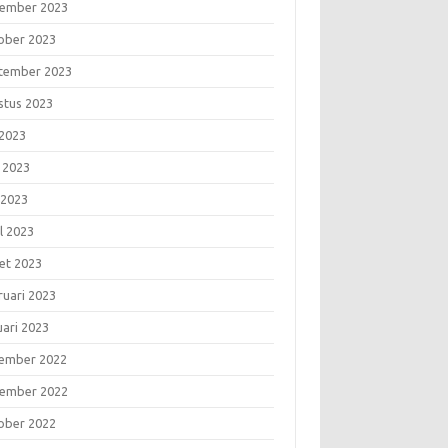
ember 2023
ober 2023
tember 2023
stus 2023
 2023
i 2023
 2023
l 2023
et 2023
ruari 2023
uari 2023
ember 2022
ember 2022
ober 2022