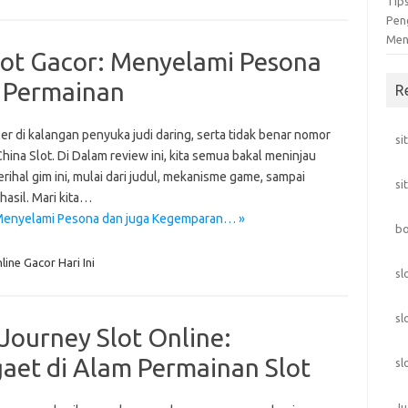
Tip
Pen
Men
lot Gacor: Menyelami Pesona
 Permainan
R
er di kalangan penyuka judi daring, serta tidak benar nomor
si
na Slot. Di Dalam review ini, kita semua bakal meninjau
ihal gim ini, mulai dari judul, mekanisme game, sampai
si
asil. Mari kita…
: Menyelami Pesona dan juga Kegemparan… »
bo
line Gacor Hari Ini
sl
sl
 Journey Slot Online:
et di Alam Permainan Slot
sl
Ju