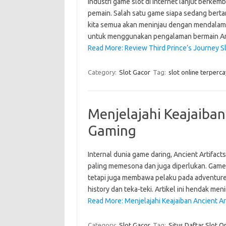
Industri game slot di internet lanjut ber
pemain. Salah satu game siapa sedang bertam
kita semua akan meninjau dengan mendalam te
untuk menggunakan pengalaman bermain Anda
Read More: Review Third Prince’s Journey S
Category:
Slot Gacor
Tag:
slot online terperca
Menjelajahi Keajaiban
Gaming
Internal dunia game daring, Ancient Artifact
paling memesona dan juga diperlukan. Game 
tetapi juga membawa pelaku pada adventure
history dan teka-teki. Artikel ini hendak men
Read More: Menjelajahi Keajaiban Ancient Ar
Category:
Slot Gacor
Tag:
Situs Daftar Slot On