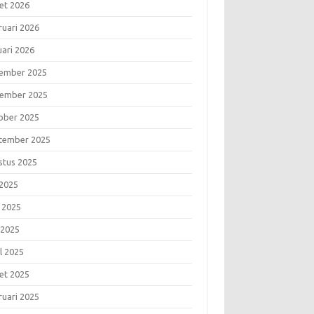
et 2026
ruari 2026
uari 2026
ember 2025
ember 2025
ober 2025
tember 2025
stus 2025
 2025
i 2025
 2025
l 2025
et 2025
ruari 2025