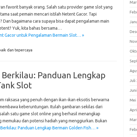
Mar
an favorit banyak orang. Salah satu provider game slot yang
Feb
utama saat pemain mencari istilah Netent Gacor. Tapi
itu? Dan bagaimana cara supaya bisa dapat pengalaman main
Jan
tent? Yuk, kita bahas bersama…
Des
ent Gacor untuk Pengalaman Bermain Slot… »
Nov
rbaik dan tepercaya
Okt
Sep
Agu
 Berkilau: Panduan Lengkap
Juli
ank Slot
Jun
m raksasa yang penuh dengan ikan-ikan eksotis berwarna
Mei
 membawa keberuntungan. Itulah gambaran sekilas dari
Apri
salah satu game slot online yang berhasil menangkap
Mar
ng memukau dan potensi hadiah yang menggiurkan. Bukan
 Berkilau: Panduan Lengkap Bermain Golden Fish… »
Feb