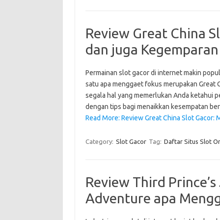
Review Great China S
dan juga Kegemparan
Permainan slot gacor di internet makin popul
satu apa menggaet fokus merupakan Great Chi
segala hal yang memerlukan Anda ketahui per
dengan tips bagi menaikkan kesempatan berh
Read More: Review Great China Slot Gacor
Category:
Slot Gacor
Tag:
Daftar Situs Slot On
Review Third Prince’s
Adventure apa Mengga