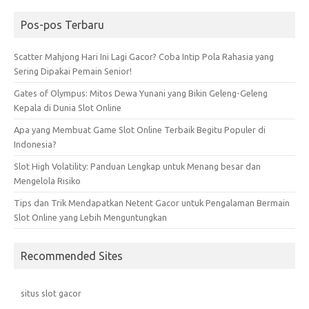
Pos-pos Terbaru
Scatter Mahjong Hari Ini Lagi Gacor? Coba Intip Pola Rahasia yang
Sering Dipakai Pemain Senior!
Gates of Olympus: Mitos Dewa Yunani yang Bikin Geleng-Geleng
Kepala di Dunia Slot Online
Apa yang Membuat Game Slot Online Terbaik Begitu Populer di
Indonesia?
Slot High Volatility: Panduan Lengkap untuk Menang besar dan
Mengelola Risiko
Tips dan Trik Mendapatkan Netent Gacor untuk Pengalaman Bermain
Slot Online yang Lebih Menguntungkan
Recommended Sites
situs slot gacor