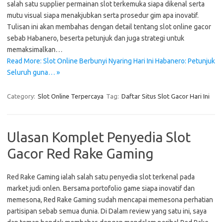
salah satu supplier permainan slot terkemuka siapa dikenal serta
mutu visual siapa menakjubkan serta prosedur gim apa inovatif.
Tulisan ini akan membahas dengan detail tentang slot online gacor
sebab Habanero, beserta petunjuk dan juga strategi untuk
memaksimalkan…
Read More: Slot Online Berbunyi Nyaring Hari Ini Habanero: Petunjuk
Seluruh guna… »
Category:
Slot Online Terpercaya
Tag:
Daftar Situs Slot Gacor Hari Ini
Ulasan Komplet Penyedia Slot
Gacor Red Rake Gaming
Red Rake Gaming ialah salah satu penyedia slot terkenal pada
market judi onlen. Bersama portofolio game siapa inovatif dan
memesona, Red Rake Gaming sudah mencapai memesona perhatian
partisipan sebab semua dunia. Di Dalam review yang satu ini, saya