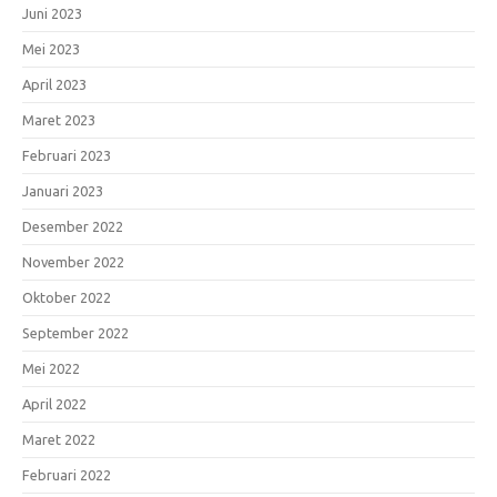
Juni 2023
Mei 2023
April 2023
Maret 2023
Februari 2023
Januari 2023
Desember 2022
November 2022
Oktober 2022
September 2022
Mei 2022
April 2022
Maret 2022
Februari 2022