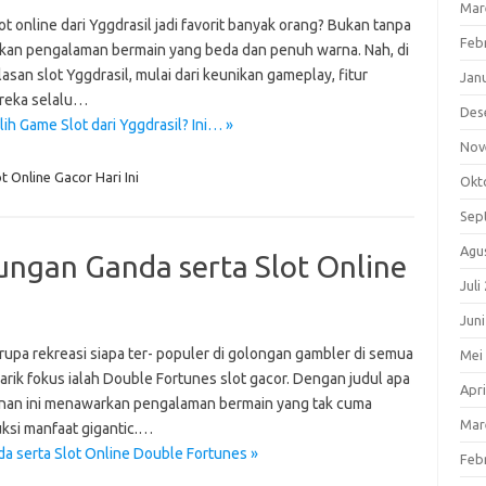
Mar
 online dari Yggdrasil jadi favorit banyak orang? Bukan tanpa
Feb
kan pengalaman bermain yang beda dan penuh warna. Nah, di
ulasan slot Yggdrasil, mulai dari keunikan gameplay, fitur
Jan
ereka selalu…
Des
h Game Slot dari Yggdrasil? Ini… »
Nov
t Online Gacor Hari Ini
Okt
Sep
Agu
ungan Ganda serta Slot Online
Juli
Jun
1 rupa rekreasi siapa ter- populer di golongan gambler di semua
Mei
rik fokus ialah Double Fortunes slot gacor. Dengan judul apa
Apri
nan ini menawarkan pengalaman bermain yang tak cuma
Mar
ksi manfaat gigantic.…
a serta Slot Online Double Fortunes »
Feb