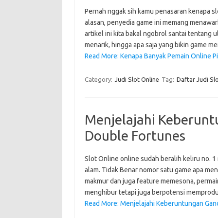
Pernah nggak sih kamu penasaran kenapa slot
alasan, penyedia game ini memang menawar
artikel ini kita bakal ngobrol santai tentang 
menarik, hingga apa saja yang bikin game m
Read More: Kenapa Banyak Pemain Online Pili
Category:
Judi Slot Online
Tag:
Daftar Judi Slo
Menjelajahi Keberunt
Double Fortunes
Slot Online online sudah beralih keliru no. 
alam. Tidak Benar nomor satu game apa mena
makmur dan juga feature memesona, permai
menghibur tetapi juga berpotensi memprodu
Read More: Menjelajahi Keberuntungan Gand