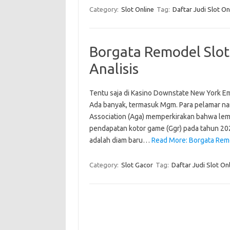
Category:
Slot Online
Tag:
Daftar Judi Slot Onl
Borgata Remodel Slot
Analisis
Tentu saja di Kasino Downstate New York 
Ada banyak, termasuk Mgm. Para pelamar na
Association (Aga) memperkirakan bahwa lem
pendapatan kotor game (Ggr) pada tahun 20
adalah diam baru…
Read More: Borgata Remo
Category:
Slot Gacor
Tag:
Daftar Judi Slot Onl