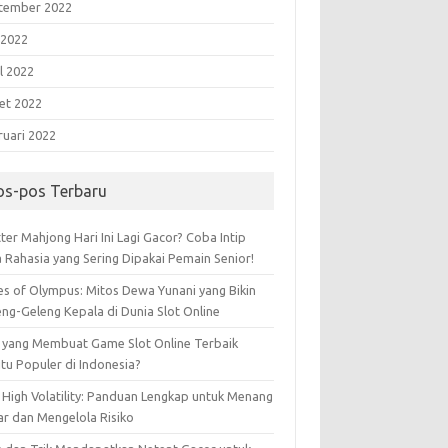
tember 2022
 2022
l 2022
et 2022
ruari 2022
os-pos Terbaru
ter Mahjong Hari Ini Lagi Gacor? Coba Intip
a Rahasia yang Sering Dipakai Pemain Senior!
es of Olympus: Mitos Dewa Yunani yang Bikin
eng-Geleng Kepala di Dunia Slot Online
 yang Membuat Game Slot Online Terbaik
tu Populer di Indonesia?
t High Volatility: Panduan Lengkap untuk Menang
ar dan Mengelola Risiko