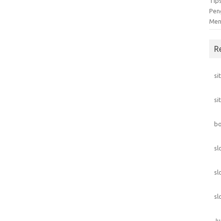
Tip
Pen
Men
R
si
si
bo
sl
sl
sl
Ju