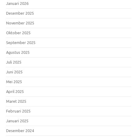
Januari 2026
Desember 2025
November 2025
Oktober 2025
September 2025
Agustus 2025
Juli 2025
Juni 2025
Mei 2025
April 2025
Maret 2025
Februari 2025
Januari 2025
Desember 2024