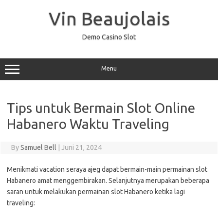
Skip
to
Vin Beaujolais
content
Demo Casino Slot
Menu
Tips untuk Bermain Slot Online
Habanero Waktu Traveling
By
Samuel Bell
|
Juni 21, 2024
Menikmati vacation seraya ajeg dapat bermain-main permainan slot
Habanero amat menggembirakan. Selanjutnya merupakan beberapa
saran untuk melakukan permainan slot Habanero ketika lagi
traveling: