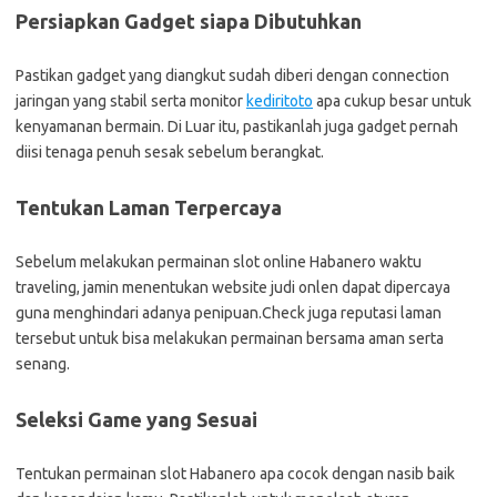
Persiapkan Gadget siapa Dibutuhkan
Pastikan gadget yang diangkut sudah diberi dengan connection
jaringan yang stabil serta monitor
kediritoto
apa cukup besar untuk
kenyamanan bermain. Di Luar itu, pastikanlah juga gadget pernah
diisi tenaga penuh sesak sebelum berangkat.
Tentukan Laman Terpercaya
Sebelum melakukan permainan slot online Habanero waktu
traveling, jamin menentukan website judi onlen dapat dipercaya
guna menghindari adanya penipuan.Check juga reputasi laman
tersebut untuk bisa melakukan permainan bersama aman serta
senang.
Seleksi Game yang Sesuai
Tentukan permainan slot Habanero apa cocok dengan nasib baik