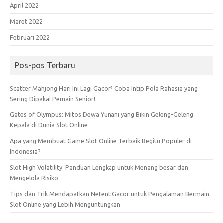
April 2022
Maret 2022
Februari 2022
Pos-pos Terbaru
Scatter Mahjong Hari Ini Lagi Gacor? Coba Intip Pola Rahasia yang
Sering Dipakai Pemain Senior!
Gates of Olympus: Mitos Dewa Yunani yang Bikin Geleng-Geleng
Kepala di Dunia Slot Online
Apa yang Membuat Game Slot Online Terbaik Begitu Populer di
Indonesia?
Slot High Volatility: Panduan Lengkap untuk Menang besar dan
Mengelola Risiko
Tips dan Trik Mendapatkan Netent Gacor untuk Pengalaman Bermain
Slot Online yang Lebih Menguntungkan