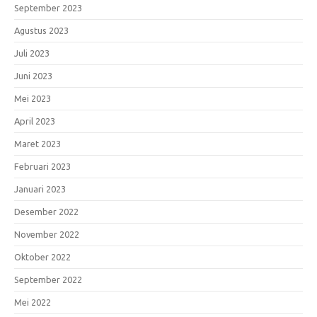
September 2023
Agustus 2023
Juli 2023
Juni 2023
Mei 2023
April 2023
Maret 2023
Februari 2023
Januari 2023
Desember 2022
November 2022
Oktober 2022
September 2022
Mei 2022