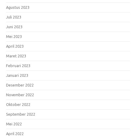
Agustus 2023
Juli 2023
Juni 2023
Mei 2023
April 2023
Maret 2023
Februari 2023
Januari 2023
Desember 2022
November 2022
Oktober 2022
September 2022
Mei 2022
April 2022