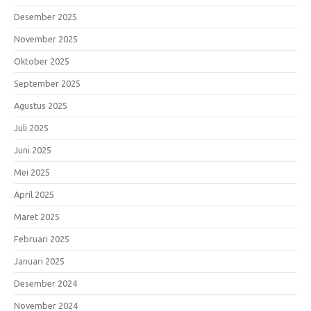
Desember 2025
November 2025
Oktober 2025
September 2025
Agustus 2025
Juli 2025
Juni 2025
Mei 2025
April 2025
Maret 2025
Februari 2025
Januari 2025
Desember 2024
November 2024