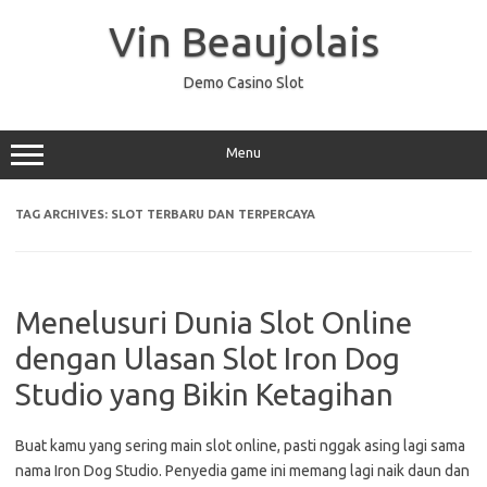
Skip
to
Vin Beaujolais
content
Demo Casino Slot
Menu
TAG ARCHIVES:
SLOT TERBARU DAN TERPERCAYA
Menelusuri Dunia Slot Online
dengan Ulasan Slot Iron Dog
Studio yang Bikin Ketagihan
Buat kamu yang sering main slot online, pasti nggak asing lagi sama
nama Iron Dog Studio. Penyedia game ini memang lagi naik daun dan