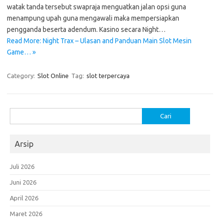
watak tanda tersebut swapraja menguatkan jalan opsi guna
menampung upah guna mengawali maka mempersiapkan
pengganda beserta adendum. Kasino secara Night…
Read More: Night Trax – Ulasan and Panduan Main Slot Mesin
Game… »
Category:
Slot Online
Tag:
slot terpercaya
Cari
untuk:
Arsip
Juli 2026
Juni 2026
April 2026
Maret 2026