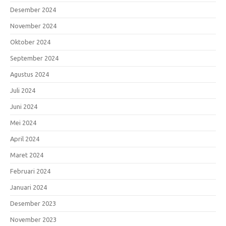
Desember 2024
November 2024
Oktober 2024
September 2024
Agustus 2024
Juli 2024
Juni 2024
Mei 2024
April 2024
Maret 2024
Februari 2024
Januari 2024
Desember 2023
November 2023