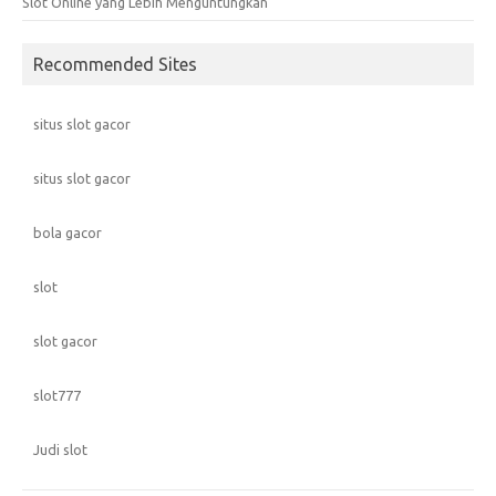
Slot Online yang Lebih Menguntungkan
Recommended Sites
situs slot gacor
situs slot gacor
bola gacor
slot
slot gacor
slot777
Judi slot