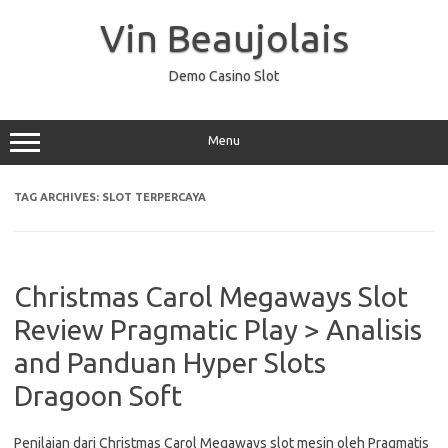
Skip
to
Vin Beaujolais
content
Demo Casino Slot
Menu
TAG ARCHIVES:
SLOT TERPERCAYA
Christmas Carol Megaways Slot
Review Pragmatic Play > Analisis
and Panduan Hyper Slots
Dragoon Soft
Penilaian dari Christmas Carol Megaways slot mesin oleh Pragmatis