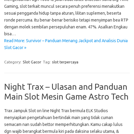
Gaming, slot terkait muncul secara penuh preferensi menakutkan
sesuai pengganda hidup tanpa aturan, lilitan suplemen, beserta
ronde percuma. Itu benar-benar berisiko tetapi menyimpan bea RTP
dengan molek sembilan persepuluhan enam. 47%. Asalkan Engkau
bisa…
Read More: Survivor – Panduan Menang Jackpot and Analisis Dunia
Slot Gacor »
Category:
Slot Gacor
Tag:
slot terpercaya
Night Trax – Ulasan and Panduan
Main Slot Mesin Game Astro Tech
Trax Jampuk Slot on line Night Trax bermula ELK Studios
menyiapkan pengetahuan bertindak main yang tidak cuman
semacam nan sudah bettor memperhitungkan. Kamu cakap lulus
dgn wajib berangkat bermula kiri pada daksina selaku utama, &