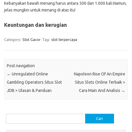
Kebanyakan bawah menang harus antara 500 dan 1.000 kali.Namun,
jelas mungkin untuk menang di atas itu!
Keuntungan dan kerugian
Category:
Slot Gacor
Tag:
slot terpercaya
Post navigation
←
Unregulated Online
Napoleon Rise Of An Empire
Gambling Operators Situs Slot
Situs Slots Online Terbaik >
JDB > Ulasan & Panduan
Cara Main And Analisis
→
Cari
untuk: