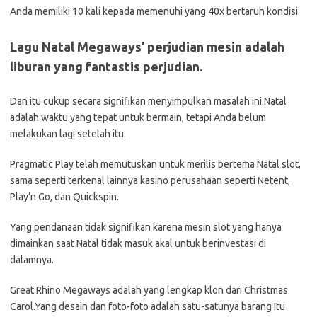
Anda memiliki 10 kali kepada memenuhi yang 40x bertaruh kondisi.
Lagu Natal Megaways’ perjudian mesin adalah
liburan yang fantastis perjudian.
Dan itu cukup secara signifikan menyimpulkan masalah ini.Natal
adalah waktu yang tepat untuk bermain, tetapi Anda belum
melakukan lagi setelah itu.
Pragmatic Play telah memutuskan untuk merilis bertema Natal slot,
sama seperti terkenal lainnya kasino perusahaan seperti Netent,
Play’n Go, dan Quickspin.
Yang pendanaan tidak signifikan karena mesin slot yang hanya
dimainkan saat Natal tidak masuk akal untuk berinvestasi di
dalamnya.
Great Rhino Megaways adalah yang lengkap klon dari Christmas
Carol.Yang desain dan foto-foto adalah satu-satunya barang Itu