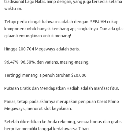
tradisional Lagu Natal. mirip dengan, yang juga tersedia selama
waktu ini.
Tetapi perlu diingat bahwa ini adalah dengan. SEBUAH cukup
komponen untuk banyak kembang api, singkatnya. Dan ada gila-
gilaan kemungkinan untuk menang!
Hingga 200.704 Megaways adalah baris.
96,47%, 96,58%, dan varians, masing-masing.
Tertinggi menang: a penuh taruhan $20.000
Putaran Gratis dan Mendapatkan Hadiah adalah manfaat fitur.
Panas, tetapi pada akhirnya merupakan penipuan Great Rhino
Megaways, menurut slot keyakinan.
Setelah dikreditkan ke Anda rekening, semua bonus dan gratis
berputar memiliki tanggal kedaluwarsa 7 hari.