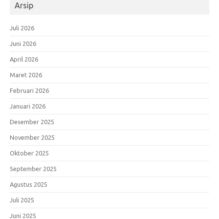
Arsip
Juli 2026
Juni 2026
April 2026
Maret 2026
Februari 2026
Januari 2026
Desember 2025
November 2025
Oktober 2025
September 2025
Agustus 2025
Juli 2025
Juni 2025