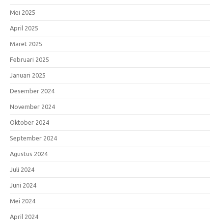
Mei 2025
April 2025
Maret 2025
Februari 2025
Januari 2025
Desember 2024
November 2024
Oktober 2024
September 2024
Agustus 2024
Juli 2024
Juni 2024
Mei 2024
April 2024