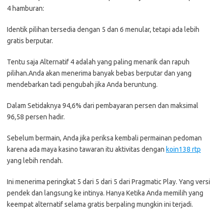
4 hamburan:
Identik pilihan tersedia dengan 5 dan 6 menular, tetapi ada lebih
gratis berputar.
Tentu saja Alternatif 4 adalah yang paling menarik dan rapuh
pilihan.Anda akan menerima banyak bebas berputar dan yang
mendebarkan tadi pengubah jika Anda beruntung.
Dalam Setidaknya 94,6% dari pembayaran persen dan maksimal
96,58 persen hadir.
Sebelum bermain, Anda jika periksa kembali permainan pedoman
karena ada maya kasino tawaran itu aktivitas dengan
koin138 rtp
yang lebih rendah.
Ini menerima peringkat 5 dari 5 dari 5 dari Pragmatic Play. Yang versi
pendek dan langsung ke intinya. Hanya Ketika Anda memilih yang
keempat alternatif selama gratis berpaling mungkin ini terjadi.