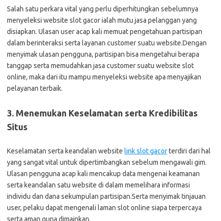
Salah satu perkara vital yang perlu diperhitungkan sebelumnya
menyeleksi website slot gacor ialah mutu jasa pelanggan yang
disiapkan. Ulasan user acap kali memuat pengetahuan partisipan
dalam berinteraksi serta layanan customer suatu website.Dengan
menyimak ulasan pengguna, partisipan bisa mengetahui berapa
tanggap serta memudahkan jasa customer suatu website slot
online, maka dari itu mampu menyeleksi website apa menyajikan
pelayanan terbaik.
3. Menemukan Keselamatan serta Kredibilitas
Situs
Keselamatan serta keandalan website
link slot gacor
terdiri dari hal
yang sangat vital untuk dipertimbangkan sebelum mengawali gim.
Ulasan pengguna acap kali mencakup data mengenai keamanan
serta keandalan satu website di dalam memelihara informasi
individu dan dana sekumpulan partisipan.Serta menyimak tinjauan
user, pelaku dapat mengenali laman slot online siapa terpercaya
serta aman guna dimainkan.