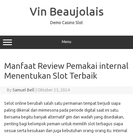
Skip
to
Vin Beaujolais
content
Demo Casino Slot
Menu
Manfaat Review Pemakai internal
Menentukan Slot Terbaik
By
Samuel Bell
|
Oktober 25, 2024
Selot online berubah salah satu permainan tempat berjudi siapa
paling dikenal dan memesona pada periode digital saat ini satu.
Bersama begitu banyak alternatif gim dan wadah yang disediakan,
penting bagi kelompok pemain untuk memilih slot terbagus siapa
sesuai serta kesukaan dan juga kebutuhan orang-orang itu. Internal