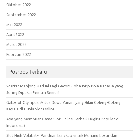
Oktober 2022
September 2022
Mei 2022
April 2022
Maret 2022
Februari 2022
Pos-pos Terbaru
Scatter Mahjong Hari Ini Lagi Gacor? Coba Intip Pola Rahasia yang
Sering Dipakai Pemain Senior!
Gates of Olympus: Mitos Dewa Yunani yang Bikin Geleng-Geleng
Kepala di Dunia Slot Online
Apa yang Membuat Game Slot Online Terbaik Begitu Populer di
Indonesia?
Slot High Volatility: Panduan Lengkap untuk Menang besar dan