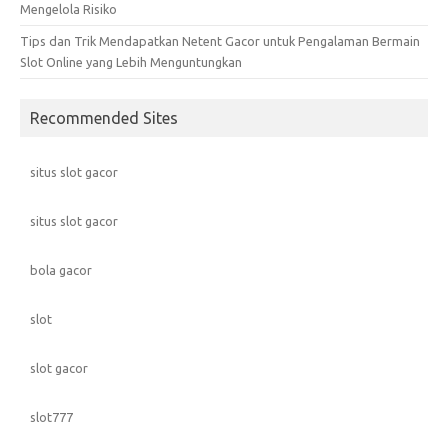
Mengelola Risiko
Tips dan Trik Mendapatkan Netent Gacor untuk Pengalaman Bermain
Slot Online yang Lebih Menguntungkan
Recommended Sites
situs slot gacor
situs slot gacor
bola gacor
slot
slot gacor
slot777