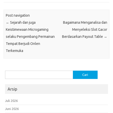
Post navigation
←
Sejarah dan juga
Bagaimana Menganalisa dan
Keistimewaan Microgaming
Menyeleksi Slot Gacor
selaku Pengembang Permainan
Berdasarkan Payout Table
→
Tempat Berjudi Onlen
Terkemuka
Cari
untuk:
Arsip
Juli 2026
Juni 2026