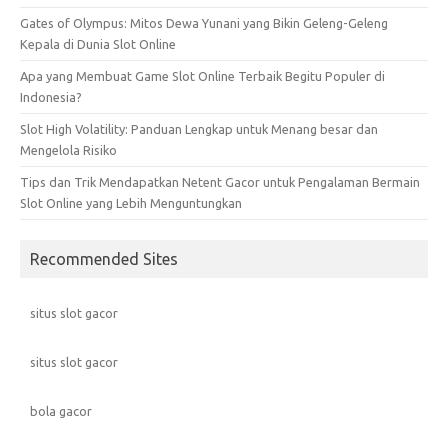
Gates of Olympus: Mitos Dewa Yunani yang Bikin Geleng-Geleng
Kepala di Dunia Slot Online
Apa yang Membuat Game Slot Online Terbaik Begitu Populer di
Indonesia?
Slot High Volatility: Panduan Lengkap untuk Menang besar dan
Mengelola Risiko
Tips dan Trik Mendapatkan Netent Gacor untuk Pengalaman Bermain
Slot Online yang Lebih Menguntungkan
Recommended Sites
situs slot gacor
situs slot gacor
bola gacor