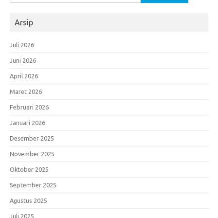
untuk:
Arsip
Juli 2026
Juni 2026
April 2026
Maret 2026
Februari 2026
Januari 2026
Desember 2025
November 2025
Oktober 2025
September 2025
Agustus 2025
Juli 2025