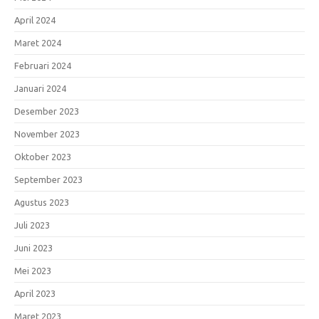
April 2024
Maret 2024
Februari 2024
Januari 2024
Desember 2023
November 2023
Oktober 2023
September 2023
Agustus 2023
Juli 2023
Juni 2023
Mei 2023
April 2023
Maret 2023