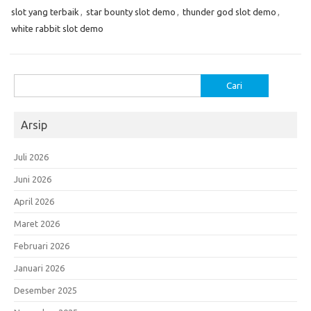
slot yang terbaik
,
star bounty slot demo
,
thunder god slot demo
,
white rabbit slot demo
Cari
untuk:
Arsip
Juli 2026
Juni 2026
April 2026
Maret 2026
Februari 2026
Januari 2026
Desember 2025