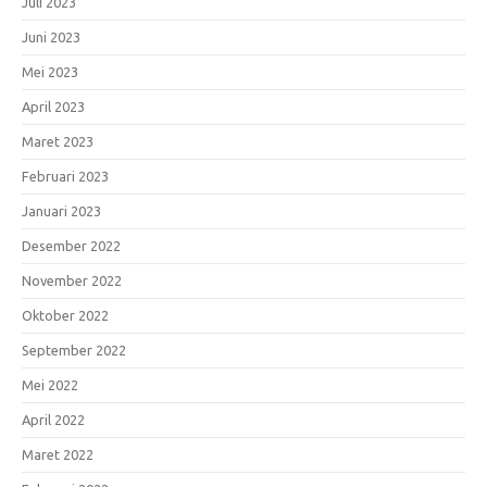
Juli 2023
Juni 2023
Mei 2023
April 2023
Maret 2023
Februari 2023
Januari 2023
Desember 2022
November 2022
Oktober 2022
September 2022
Mei 2022
April 2022
Maret 2022