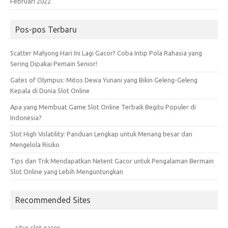
Februari 2022
Pos-pos Terbaru
Scatter Mahjong Hari Ini Lagi Gacor? Coba Intip Pola Rahasia yang
Sering Dipakai Pemain Senior!
Gates of Olympus: Mitos Dewa Yunani yang Bikin Geleng-Geleng
Kepala di Dunia Slot Online
Apa yang Membuat Game Slot Online Terbaik Begitu Populer di
Indonesia?
Slot High Volatility: Panduan Lengkap untuk Menang besar dan
Mengelola Risiko
Tips dan Trik Mendapatkan Netent Gacor untuk Pengalaman Bermain
Slot Online yang Lebih Menguntungkan
Recommended Sites
situs slot gacor