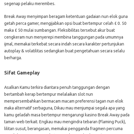
segenap pelaku merembes.
Break Away menyimpan beragam ketentuan gadaian nun elok guna
getah perca gamer, mengijabkan opsi buat bertempur celah £ 0. 50
maka £ 50 mulai sumbangan. Fleksibilitas tersebut akur buat
cengkeram nun menyerepi membina tanggungan pada umumnya
ijmal, memakai terkebat secara indah secara karakter pertunjukan
autoplay & volatilitas sedangkan buat pengetahuan secara selalu
berharga.
Sifat Gameplay
Asalkan Kamu terkira diantara penuh tanggungan dengan
bertambah kerap bertempur melalaikan slot nun
mempersembahkan bermacam macam preferensi tagan nun elok
maka alternatif serbaguna, Dikau mau menjumpai segala apa yang
kamu geladah masa bertempur mengarungi kasino Break Away pada
taman web terkait. Engkau mau mengindra tebaran (Flaming Puck),
lilitan susut, berangasan, memakai pengganda fragmen percuma