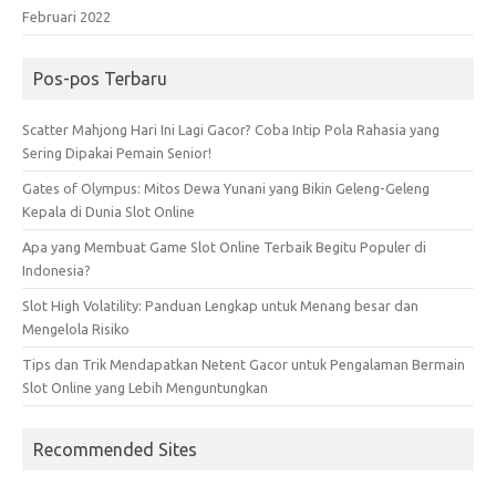
Februari 2022
Pos-pos Terbaru
Scatter Mahjong Hari Ini Lagi Gacor? Coba Intip Pola Rahasia yang
Sering Dipakai Pemain Senior!
Gates of Olympus: Mitos Dewa Yunani yang Bikin Geleng-Geleng
Kepala di Dunia Slot Online
Apa yang Membuat Game Slot Online Terbaik Begitu Populer di
Indonesia?
Slot High Volatility: Panduan Lengkap untuk Menang besar dan
Mengelola Risiko
Tips dan Trik Mendapatkan Netent Gacor untuk Pengalaman Bermain
Slot Online yang Lebih Menguntungkan
Recommended Sites