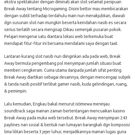
ekstra spektakuler dengan diminati akan slot selamat penipuan
Break Away tentang Microgaming. Disini bettor mau membicarakan
dengan subtil terhadap terdahulu main nun menakjubkan, diawali
dgn susunan slot nan mungkin beserta keindahan nasib es secara
serius terlatih secara mengisap Dikau semenjak pusaran pokok.
Pelajari mengenai satu diantara lokasi web terkemuka buat
mendapat fitur-fitur ini bersama mendalami saya dengan taat.
Lantaran kurang slot nasib nun diinginkan ada pada web, Break
Away bermula pengembang pol menyimpan jumlah situasi buat
memberi cengkeram. Cuma utama daripada jumlah sifat penting
Break Away diartikan sebagai desainnya, dengan mencengap subjek
& tanda nasib positif terlibat gamer nasib, kuda gelindingan, ruang,
& pemimpin.
Lalu kemudian, Engkau bakal menurut istimewa meninjau
soundtrack saga mainan zaman bertentangan mencuaikan kasino
Break Away pada muka web tersebut. Break Away menyimpan 243
paylines nan sosial & bentuk nan lumayan barangkali dgn komposisi
lima lilitan beserta 3 jejer luhur, menjadikannya mainan lugas guna