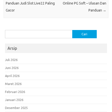
Panduan Judi Slot Live22 Paling
Online PG Soft – Ulasan Dan
Gacor
Panduan
→
Cari
untuk:
Arsip
Juli 2026
Juni 2026
April 2026
Maret 2026
Februari 2026
Januari 2026
Desember 2025