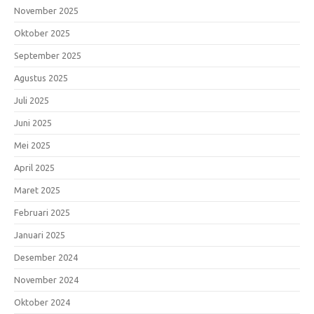
November 2025
Oktober 2025
September 2025
Agustus 2025
Juli 2025
Juni 2025
Mei 2025
April 2025
Maret 2025
Februari 2025
Januari 2025
Desember 2024
November 2024
Oktober 2024