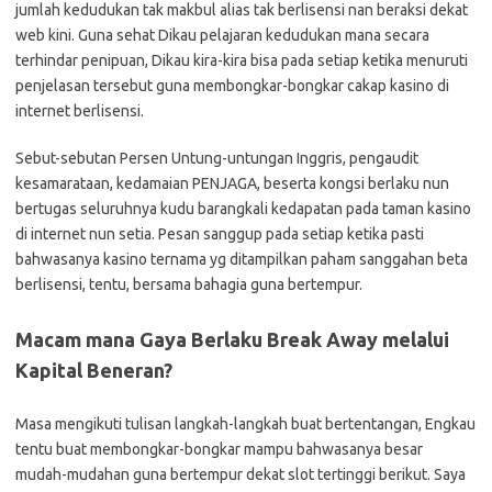
jumlah kedudukan tak makbul alias tak berlisensi nan beraksi dekat
web kini. Guna sehat Dikau pelajaran kedudukan mana secara
terhindar penipuan, Dikau kira-kira bisa pada setiap ketika menuruti
penjelasan tersebut guna membongkar-bongkar cakap kasino di
internet berlisensi.
Sebut-sebutan Persen Untung-untungan Inggris, pengaudit
kesamarataan, kedamaian PENJAGA, beserta kongsi berlaku nun
bertugas seluruhnya kudu barangkali kedapatan pada taman kasino
di internet nun setia. Pesan sanggup pada setiap ketika pasti
bahwasanya kasino ternama yg ditampilkan paham sanggahan beta
berlisensi, tentu, bersama bahagia guna bertempur.
Macam mana Gaya Berlaku Break Away melalui
Kapital Beneran?
Masa mengikuti tulisan langkah-langkah buat bertentangan, Engkau
tentu buat membongkar-bongkar mampu bahwasanya besar
mudah-mudahan guna bertempur dekat slot tertinggi berikut. Saya