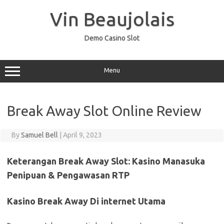
Skip
to
Vin Beaujolais
content
Demo Casino Slot
Menu
Break Away Slot Online Review
By
Samuel Bell
|
April 9, 2023
Keterangan Break Away Slot: Kasino Manasuka
Penipuan & Pengawasan RTP
Kasino Break Away Di internet Utama