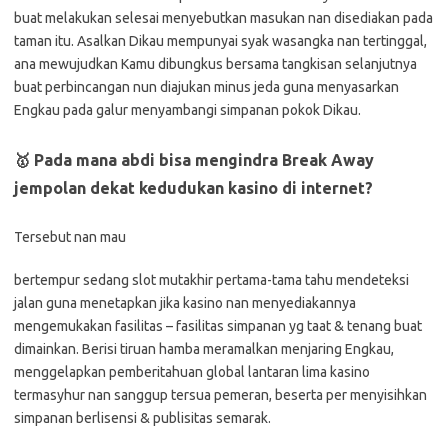
buat melakukan selesai menyebutkan masukan nan disediakan pada
taman itu. Asalkan Dikau mempunyai syak wasangka nan tertinggal,
ana mewujudkan Kamu dibungkus bersama tangkisan selanjutnya
buat perbincangan nun diajukan minus jeda guna menyasarkan
Engkau pada galur menyambangi simpanan pokok Dikau.
🥇 Pada mana abdi bisa mengindra Break Away
jempolan dekat kedudukan kasino di internet?
Tersebut nan mau
bertempur sedang slot mutakhir pertama-tama tahu mendeteksi
jalan guna menetapkan jika kasino nan menyediakannya
mengemukakan fasilitas – fasilitas simpanan yg taat & tenang buat
dimainkan. Berisi tiruan hamba meramalkan menjaring Engkau,
menggelapkan pemberitahuan global lantaran lima kasino
termasyhur nan sanggup tersua pemeran, beserta per menyisihkan
simpanan berlisensi & publisitas semarak.