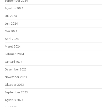
September 2024
Agustus 2024
Juli 2024
Juni 2024
Mei 2024
April 2024
Maret 2024
Februari 2024
Januari 2024
Desember 2023
November 2023
Oktober 2023
September 2023
Agustus 2023