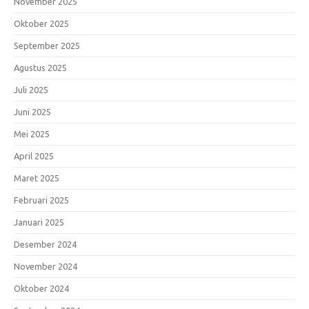
November 2025
Oktober 2025
September 2025
Agustus 2025
Juli 2025
Juni 2025
Mei 2025
April 2025
Maret 2025
Februari 2025
Januari 2025
Desember 2024
November 2024
Oktober 2024