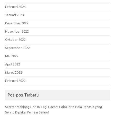
Februari 2023
Januari 2023
Desember 2022
November 2022
Oktober 2022
September 2022
Mei 2022
April 2022
Maret 2022
Februari 2022
Pos-pos Terbaru
Scatter Mahjong Hari Ini Lagi Gacor? Coba Intip Pola Rahasia yang
Sering Dipakai Pemain Senior!