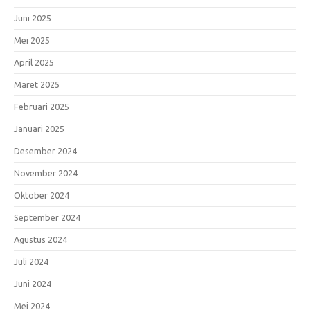
Juni 2025
Mei 2025
April 2025
Maret 2025
Februari 2025
Januari 2025
Desember 2024
November 2024
Oktober 2024
September 2024
Agustus 2024
Juli 2024
Juni 2024
Mei 2024