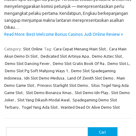
menyelenggarakan komisi petunjuk — merepresentasikan perlu
mengangkat pelaku pertama. Kendatipun, Engkau berkepanjangan
sanggup menjumpai makna lantaran merepresentasikan asalkan
Dikau…
Read More: Best Welcome Bonus Casinos Judi Online Review »
Category:
Slot Online
Tag:
Cara Cepat Menang Main Slot
,
Cara Main
Akun Demo Di Slot
,
Dedicated Slot Artinya Apa
,
Demo Aztec Slot
,
Demo Slot Dancing Fever
,
Demo Slot Gratis Book Of Ra
,
Demo Slot L
,
Demo Slot Pg Soft Mahjong Ways 1
,
Demo Slot Spadegaming
Indonesia
,
Idn Slot Demo Medusa
,
Land Of Zenith Slot Demo
,
Main
Demo Game Slot
,
Princess Starlight Slot Demo
,
Situs Togel Yang Ada
Game Slot
,
Slot Demo Bonanza Xmas
,
Slot Demo Idn Play
,
Slot Demo
Joker
,
Slot Yang Dikasih Modal Awal
,
Spadegaming Demo Slot
Terbaru
,
Togel Yang Ada Slot
,
Wanted Dead Or Alive Demo Slot
Cari