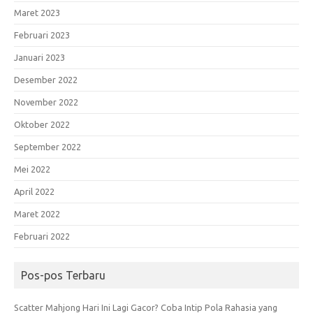
Maret 2023
Februari 2023
Januari 2023
Desember 2022
November 2022
Oktober 2022
September 2022
Mei 2022
April 2022
Maret 2022
Februari 2022
Pos-pos Terbaru
Scatter Mahjong Hari Ini Lagi Gacor? Coba Intip Pola Rahasia yang