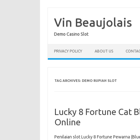
Skip
to
content
Vin Beaujolais
Demo Casino Slot
PRIVACY POLICY
ABOUT US
CONTAC
TAG ARCHIVES:
DEMO RUPIAH SLOT
Lucky 8 Fortune Cat B
Online
Penilaian slot Lucky 8 Fortune Pewarna (B