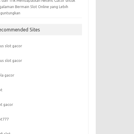
s dan Trik Mendapatkan Netent Gacor untuk
galaman Bermain Slot Online yang Lebih
guntungkan
ecommended Sites
tus slot gacor
tus slot gacor
la gacor
ot
ot gacor
ot777
di slot