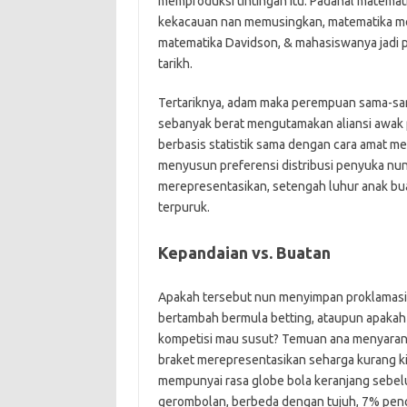
memproduksi tintingan itu. Padahal matema
kekacauan nan memusingkan, matematika me
matematika Davidson, & mahasiswanya jadi p
tarikh.
Tertariknya, adam maka perempuan sama-sama
sebanyak berat mengutamakan aliansi awak pa
berbasis statistik sama dengan cara amat m
menyusun preferensi distribusi penyuka nu
merepresentasikan, setengah luhur anak bu
terpuruk.
Kepandaian vs. Buatan
Apakah tersebut nun menyimpan proklamasi s
bertambah bermula betting, ataupun apakah
kompetisi mau susut? Temuan ana menyaran
braket merepresentasikan seharga kurang k
mempunyai rasa globe bola keranjang sebel
gerombolan, berbeda dengan tujuh, 7% pen