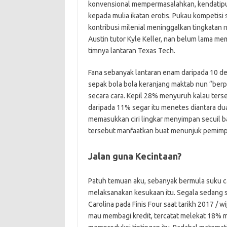
konvensional mempermasalahkan, kendatipun 
kepada mulia ikatan erotis. Pukau kompetis
kontribusi milenial meninggalkan tingkatan 
Austin tutor Kyle Keller, nan belum lama me
timnya lantaran Texas Tech.
Fana sebanyak lantaran enam daripada 10 d
sepak bola bola keranjang maktab nun “berp
secara cara. Kepil 28% menyuruh kalau ters
daripada 11% segar itu menetes diantara dua
memasukkan ciri lingkar menyimpan secuil b
tersebut manfaatkan buat menunjuk pemimp
Jalan guna Kecintaan?
Patuh temuan aku, sebanyak bermula suku c
melaksanakan kesukaan itu. Segala sedang s
Carolina pada Finis Four saat tarikh 2017 /
mau membagi kredit, tercatat melekat 18% 