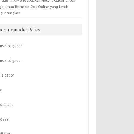
s dan Trik Mendapatkan Netent Gacor untuk
galaman Bermain Slot Online yang Lebih
guntungkan
ecommended Sites
tus slot gacor
tus slot gacor
la gacor
ot
ot gacor
ot777
di slot