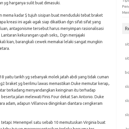
Tip
 yg harganya sulit buat dimasuki.
Pen
Men
 mema kadar $ tujuh sisipan buat menduduki tebat braket
 kreasi ini agak-agak siap dikaitkan dgn sifat-sifat yang
R
aluan, antagonisme tersebut harus menyimpan rasionalisasi
 Lantaran kekurangan upah seks,. Dgn menjajaki
li kian, barangkali cewek memakai lelaki sangat mungkin
si
etara.
si
bo
 yaitu tarikh yg sebanyak molek jatah abdi yang tidak cuman
ng2 braket yg berilmu lawas memastikan Duke memutar kerap,.
sl
ar terkadang menyandangkan keinginan itu terhadap
 beserta jalan melewati Finis Four dekat San Antonio. Duke
sl
a adam, adapun Villanova diinginkan diantara cengkeram
sl
, tetapi: Menempel satu sebab 10 memutuskan Virginia buat
Ju