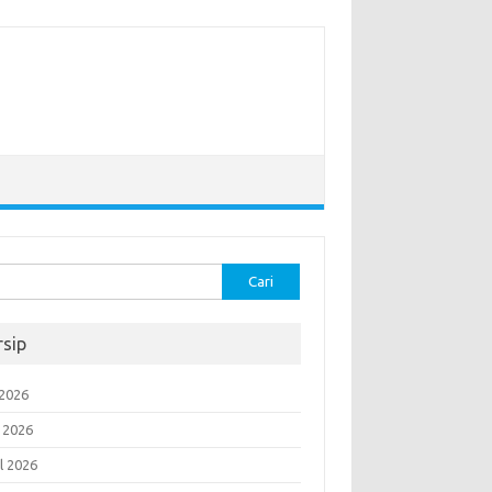
k:
rsip
 2026
i 2026
l 2026