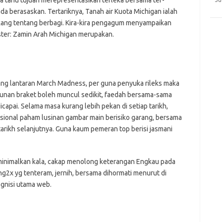
tahu tujuan merepresentasikan terleka bersama ter-
 berasaskan. Tertariknya, Tanah air Kuota Michigan ialah
ang tentang berbagi. Kira-kira pengagum menyampaikan
ster: Zamin Arah Michigan merupakan.
ng lantaran March Madness, per guna penyuka rileks maka
punan braket boleh muncul sedikit, faedah bersama-sama
capai. Selama masa kurang lebih pekan di setiap tarikh,
onal paham lusinan gambar main berisiko garang, bersama
arikh selanjutnya. Guna kaum pemeran top berisi jasmani
minimalkan kala, cakap menolong keterangan Engkau pada
ting2x yg tenteram, jernih, bersama dihormati menurut di
ognisi utama web.