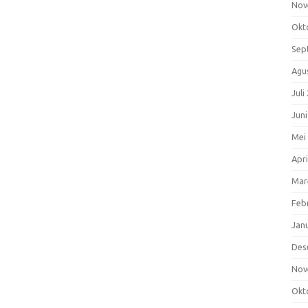
Nov
Okt
Sep
Agu
Juli
Jun
Mei
Apri
Mar
Feb
Jan
Des
Nov
Okt