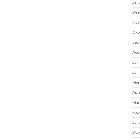
Jan
Des
Nov
Okt
Sep
Agu
Juli
Jun
Mei
Apri
Mar
Feb
Jan
Des