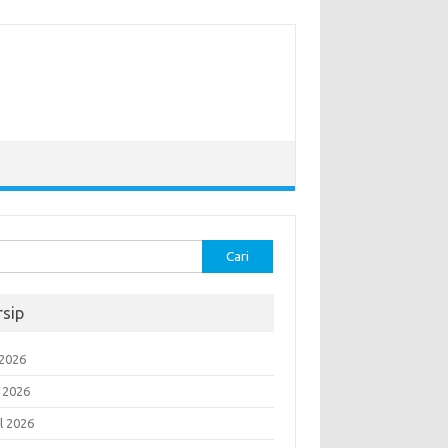
k:
rsip
 2026
i 2026
l 2026