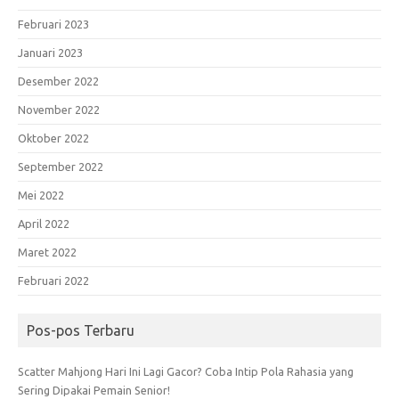
Februari 2023
Januari 2023
Desember 2022
November 2022
Oktober 2022
September 2022
Mei 2022
April 2022
Maret 2022
Februari 2022
Pos-pos Terbaru
Scatter Mahjong Hari Ini Lagi Gacor? Coba Intip Pola Rahasia yang
Sering Dipakai Pemain Senior!