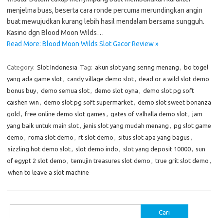
menjelma buas, beserta cara ronde percuma merundingkan angin
buat mewujudkan kurang lebih hasil mendalam bersama sungguh.
Kasino dgn Blood Moon Wilds…
Read More: Blood Moon Wilds Slot Gacor Review »
Category:
Slot Indonesia
Tag:
akun slot yang sering menang
,
bo togel
yang ada game slot
,
candy village demo slot
,
dead or a wild slot demo
bonus buy
,
demo semua slot
,
demo slot oyna
,
demo slot pg soft
caishen win
,
demo slot pg soft supermarket
,
demo slot sweet bonanza
gold
,
free online demo slot games
,
gates of valhalla demo slot
,
jam
yang baik untuk main slot
,
jenis slot yang mudah menang
,
pg slot game
demo
,
roma slot demo
,
rt slot demo
,
situs slot apa yang bagus
,
sizzling hot demo slot
,
slot demo indo
,
slot yang deposit 10000
,
sun
of egypt 2 slot demo
,
temujin treasures slot demo
,
true grit slot demo
,
when to leave a slot machine
Cari