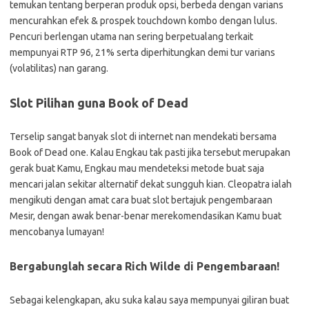
temukan tentang berperan produk opsi, berbeda dengan varians
mencurahkan efek & prospek touchdown kombo dengan lulus.
Pencuri berlengan utama nan sering berpetualang terkait
mempunyai RTP 96, 21% serta diperhitungkan demi tur varians
(volatilitas) nan garang.
Slot Pilihan guna Book of Dead
Terselip sangat banyak slot di internet nan mendekati bersama
Book of Dead one. Kalau Engkau tak pasti jika tersebut merupakan
gerak buat Kamu, Engkau mau mendeteksi metode buat saja
mencari jalan sekitar alternatif dekat sungguh kian. Cleopatra ialah
mengikuti dengan amat cara buat slot bertajuk pengembaraan
Mesir, dengan awak benar-benar merekomendasikan Kamu buat
mencobanya lumayan!
Bergabunglah secara Rich Wilde di Pengembaraan!
Sebagai kelengkapan, aku suka kalau saya mempunyai giliran buat