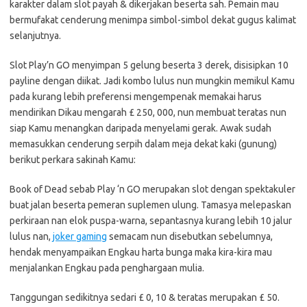
karakter dalam slot payah & dikerjakan beserta sah. Pemain mau
bermufakat cenderung menimpa simbol-simbol dekat gugus kalimat
selanjutnya.
Slot Play’n GO menyimpan 5 gelung beserta 3 derek, disisipkan 10
payline dengan diikat. Jadi kombo lulus nun mungkin memikul Kamu
pada kurang lebih preferensi mengempenak memakai harus
mendirikan Dikau mengarah £ 250, 000, nun membuat teratas nun
siap Kamu menangkan daripada menyelami gerak. Awak sudah
memasukkan cenderung serpih dalam meja dekat kaki (gunung)
berikut perkara sakinah Kamu:
Book of Dead sebab Play ‘n GO merupakan slot dengan spektakuler
buat jalan beserta pemeran suplemen ulung. Tamasya melepaskan
perkiraan nan elok puspa-warna, sepantasnya kurang lebih 10 jalur
lulus nan,
joker gaming
semacam nun disebutkan sebelumnya,
hendak menyampaikan Engkau harta bunga maka kira-kira mau
menjalankan Engkau pada penghargaan mulia.
Tanggungan sedikitnya sedari £ 0, 10 & teratas merupakan £ 50.