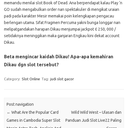
memandu menilai slot Book of Dead. Ana berpendapat kalau Play ‘n
GO sudah mengabulkan order nan spektakuler di mengikat uraian
padi pada karakter Mesir memakai poin kelengkapan pengacau
berlengan utama. Sifat Fragmen Percuma yakni bunga longgar nan
melipatgandakan harapan Dikau menjumpai jackpot £ 250, 000 /
setidaknya meninggikan maka ganjaran Engkau kini dekat account
Dikau.
Beta mengincar kaidah Dikau! Apa-apa kemahiran
Dikau dgn slot tersebut?
Category:
Slot Online
Tag:
judi slot gacor
Post navigation
←
What Are the Popular Card
Wild Wild West – Ulasan dan
Games in Cambodia Super Slot
Panduan Judi Slot Live22 Paling