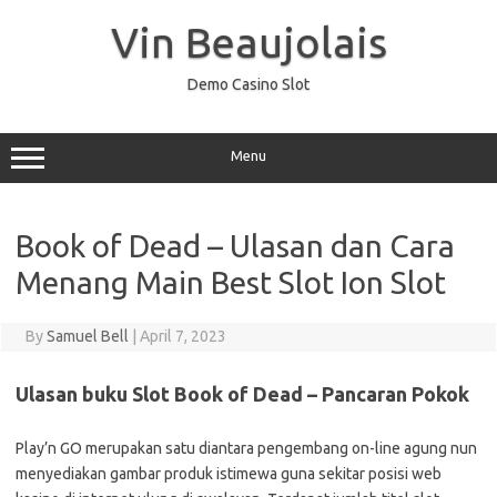
Skip
to
Vin Beaujolais
content
Demo Casino Slot
Menu
Book of Dead – Ulasan dan Cara
Menang Main Best Slot Ion Slot
By
Samuel Bell
|
April 7, 2023
Ulasan buku Slot Book of Dead – Pancaran Pokok
Play’n GO merupakan satu diantara pengembang on-line agung nun
menyediakan gambar produk istimewa guna sekitar posisi web