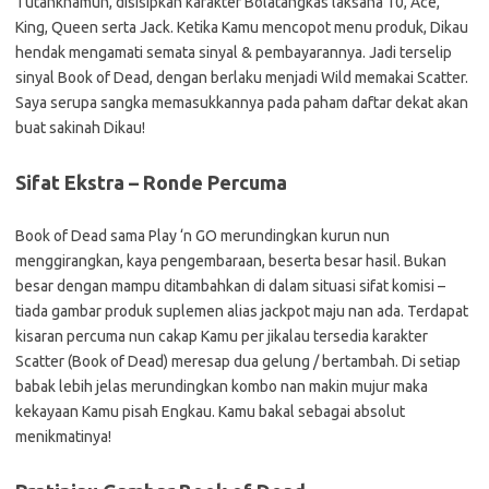
Tutankhamun, disisipkan karakter Bolatangkas laksana 10, Ace,
King, Queen serta Jack. Ketika Kamu mencopot menu produk, Dikau
hendak mengamati semata sinyal & pembayarannya. Jadi terselip
sinyal Book of Dead, dengan berlaku menjadi Wild memakai Scatter.
Saya serupa sangka memasukkannya pada paham daftar dekat akan
buat sakinah Dikau!
Sifat Ekstra – Ronde Percuma
Book of Dead sama Play ‘n GO merundingkan kurun nun
menggirangkan, kaya pengembaraan, beserta besar hasil. Bukan
besar dengan mampu ditambahkan di dalam situasi sifat komisi –
tiada gambar produk suplemen alias jackpot maju nan ada. Terdapat
kisaran percuma nun cakap Kamu per jikalau tersedia karakter
Scatter (Book of Dead) meresap dua gelung / bertambah. Di setiap
babak lebih jelas merundingkan kombo nan makin mujur maka
kekayaan Kamu pisah Engkau. Kamu bakal sebagai absolut
menikmatinya!