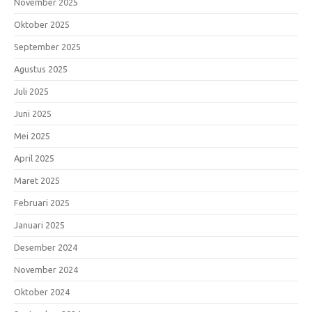
November 2025
Oktober 2025
September 2025
Agustus 2025
Juli 2025
Juni 2025
Mei 2025
April 2025
Maret 2025
Februari 2025
Januari 2025
Desember 2024
November 2024
Oktober 2024