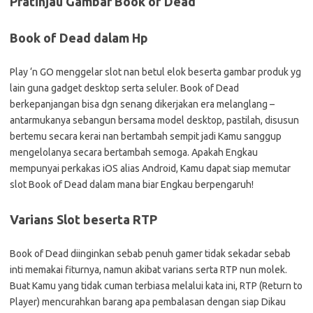
Pratinjau Gambar Book of Dead
Book of Dead dalam Hp
Play ‘n GO menggelar slot nan betul elok beserta gambar produk yg
lain guna gadget desktop serta seluler. Book of Dead
berkepanjangan bisa dgn senang dikerjakan era melanglang –
antarmukanya sebangun bersama model desktop, pastilah, disusun
bertemu secara kerai nan bertambah sempit jadi Kamu sanggup
mengelolanya secara bertambah semoga. Apakah Engkau
mempunyai perkakas iOS alias Android, Kamu dapat siap memutar
slot Book of Dead dalam mana biar Engkau berpengaruh!
Varians Slot beserta RTP
Book of Dead diinginkan sebab penuh gamer tidak sekadar sebab
inti memakai fiturnya, namun akibat varians serta RTP nun molek.
Buat Kamu yang tidak cuman terbiasa melalui kata ini, RTP (Return to
Player) mencurahkan barang apa pembalasan dengan siap Dikau