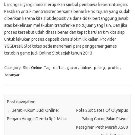
barongsai yang mana merupakan simbol pembawa keberuntungan.
Pastikan untuk mentransfer bersama benar ke no tujuan yang sudah
diberikan karena kita slot deposit via dana tidak bertanggung jawab
atas kekeliruan melakukan transfer ke no tujuan yang lain. Dan jika
proses tersebut udah dirasa benar dan tepat barulah tim kita siap
untuk lakukan proses deposit dana slot milik kalian. Provider
YGGDrasil Slot tetap setia menemani para penggemar games
terlebih game judi Online Slot sejak tahun 2013.
Category:
Slot Online
Tag:
daftar
,
gacor
,
online
,
paling
,
profile
,
teranyar
Post navigation
←
Jerat Hukum Judi Online:
Pola Slot Gates Of Olympus
Penjara Hingga Denda Rp1 Miliar
Paling Gacor, Bikin Player
Ketagihan Petir Merah X500