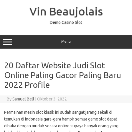
Skip
to
Vin Beaujolais
content
Demo Casino Slot
Menu
20 Daftar Website Judi Slot
Online Paling Gacor Paling Baru
2022 Profile
By
Samuel Bell
|
Oktober 3, 2022
Permainan mesin slot klasik ini sudah sangat jarang sekali di
temukan di indonesia gara-gara hampir semua game slot dapat
dibuka dengan mudah secara online supaya banyak orang yang