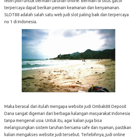
lebih pilih untuk bermain taruhan online. Bermain di situs gacor
terpercaya dapat berikan pemain keamanan dan kenyamanan.
SLOT88 adalah salah satu web judi slot paling baik dan terpercaya
no 1 di Indonesia.
Maka berasal dari itulah mengapa website judi Ombak88 Deposit
Dana sangat digemari dari berbagai kalangan masyarakat Indonesia
tanpa mengenal usia. Untuk itu, agar kalian juga bisa
melangsungkan sistem taruhan bersama safe dan nyaman, pastikan
kalian mengakses website judi tersebut. Terlebihnya, judi online