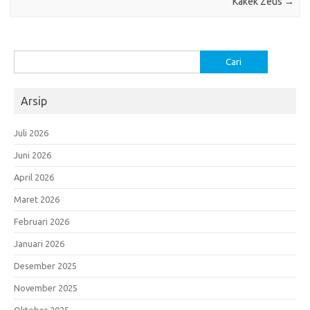
Kakek Zeus
→
Cari
untuk:
Arsip
Juli 2026
Juni 2026
April 2026
Maret 2026
Februari 2026
Januari 2026
Desember 2025
November 2025