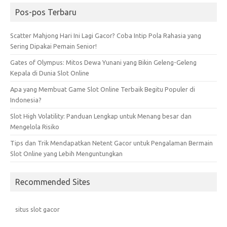
Pos-pos Terbaru
Scatter Mahjong Hari Ini Lagi Gacor? Coba Intip Pola Rahasia yang
Sering Dipakai Pemain Senior!
Gates of Olympus: Mitos Dewa Yunani yang Bikin Geleng-Geleng
Kepala di Dunia Slot Online
Apa yang Membuat Game Slot Online Terbaik Begitu Populer di
Indonesia?
Slot High Volatility: Panduan Lengkap untuk Menang besar dan
Mengelola Risiko
Tips dan Trik Mendapatkan Netent Gacor untuk Pengalaman Bermain
Slot Online yang Lebih Menguntungkan
Recommended Sites
situs slot gacor