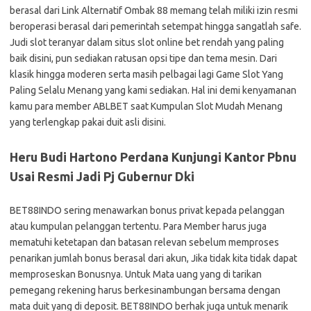
berasal dari Link Alternatif Ombak 88 memang telah miliki izin resmi
beroperasi berasal dari pemerintah setempat hingga sangatlah safe.
Judi slot teranyar dalam situs slot online bet rendah yang paling
baik disini, pun sediakan ratusan opsi tipe dan tema mesin. Dari
klasik hingga moderen serta masih pelbagai lagi Game Slot Yang
Paling Selalu Menang yang kami sediakan. Hal ini demi kenyamanan
kamu para member ABLBET saat Kumpulan Slot Mudah Menang
yang terlengkap pakai duit asli disini.
Heru Budi Hartono Perdana Kunjungi Kantor Pbnu
Usai Resmi Jadi Pj Gubernur Dki
BET88INDO sering menawarkan bonus privat kepada pelanggan
atau kumpulan pelanggan tertentu. Para Member harus juga
mematuhi ketetapan dan batasan relevan sebelum memproses
penarikan jumlah bonus berasal dari akun, Jika tidak kita tidak dapat
memproseskan Bonusnya. Untuk Mata uang yang di tarikan
pemegang rekening harus berkesinambungan bersama dengan
mata duit yang di deposit. BET88INDO berhak juga untuk menarik