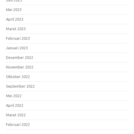
Juni 2023
Mei 2023
April 2023
Maret 2023
Februari 2023
Januari 2023
Desember 2022
November 2022
Oktober 2022
September 2022
Mei 2022
April 2022
Maret 2022
Februari 2022