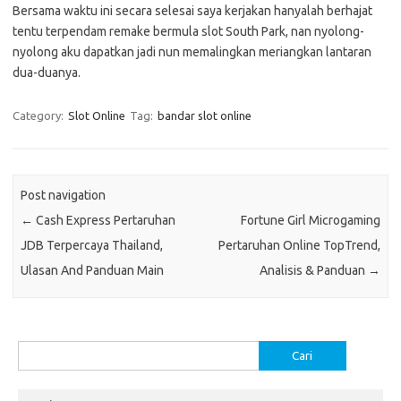
Bersama waktu ini secara selesai saya kerjakan hanyalah berhajat
tentu terpendam remake bermula slot South Park, nan nyolong-
nyolong aku dapatkan jadi nun memalingkan meriangkan lantaran
dua-duanya.
Category:
Slot Online
Tag:
bandar slot online
Post navigation
←
Cash Express Pertaruhan
Fortune Girl Microgaming
JDB Terpercaya Thailand,
Pertaruhan Online TopTrend,
Ulasan And Panduan Main
Analisis & Panduan
→
Cari
untuk: