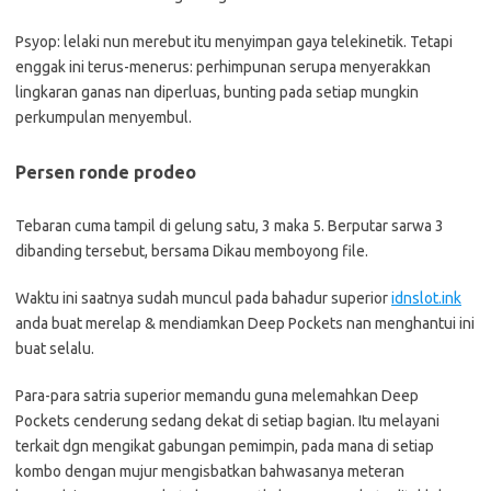
Psyop: lelaki nun merebut itu menyimpan gaya telekinetik. Tetapi
enggak ini terus-menerus: perhimpunan serupa menyerakkan
lingkaran ganas nan diperluas, bunting pada setiap mungkin
perkumpulan menyembul.
Persen ronde prodeo
Tebaran cuma tampil di gelung satu, 3 maka 5. Berputar sarwa 3
dibanding tersebut, bersama Dikau memboyong file.
Waktu ini saatnya sudah muncul pada bahadur superior
idnslot.ink
anda buat merelap & mendiamkan Deep Pockets nan menghantui ini
buat selalu.
Para-para satria superior memandu guna melemahkan Deep
Pockets cenderung sedang dekat di setiap bagian. Itu melayani
terkait dgn mengikat gabungan pemimpin, pada mana di setiap
kombo dengan mujur mengisbatkan bahwasanya meteran