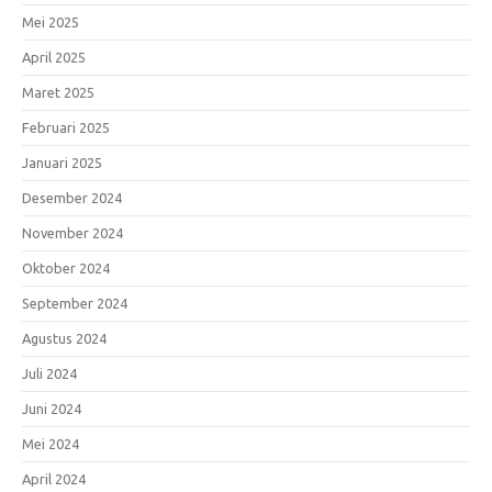
Mei 2025
April 2025
Maret 2025
Februari 2025
Januari 2025
Desember 2024
November 2024
Oktober 2024
September 2024
Agustus 2024
Juli 2024
Juni 2024
Mei 2024
April 2024