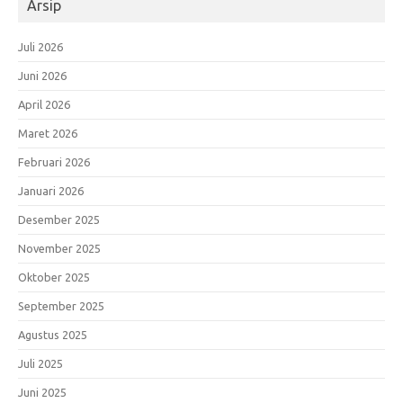
Arsip
Juli 2026
Juni 2026
April 2026
Maret 2026
Februari 2026
Januari 2026
Desember 2025
November 2025
Oktober 2025
September 2025
Agustus 2025
Juli 2025
Juni 2025