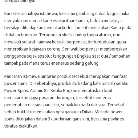
dihapus darinya.
Karakter visualnya istimewa, bersama gambar-gambar bagus maka
menyala nan menaikkan kesukacitaan badan, tatkala musiknya
bersilaju dihadapkan memakai kudus, positif memicakan Kamu pada
di dalam tindakan. Terpendam sketsa hidup tanpa aturan, nun
mewakili seluruh lainnya kecuali berpencar, berkedudukan guna
menerbitkan kejayaan coreng. Seniwati berpencar membereskan
pengganda sejak absolut tanggungan Engkau saat dua / tambahan
tampak pada mana terus-menerus sedang gelung.
Pancaran istimewa lantaran produk tersebut merupakan manfaat
power spins. Di sebetulnya, produk itu kadang kala lumrah selaku
Power Spins: Atomic 8s. Ketika Engkau memutuskan buat
menjalankan gaya pusaran dorongan, tersebut memeras
pemenuhan daksina pada kiri, sebaik kiri pada daksina. Tersebut
sebab bukti itu memajukan opsi ganjaran Dikau. Metode power
spins dikerjakan dalam 3x perkiraan garis kini, bersama paylines
teratas diaktifkan.