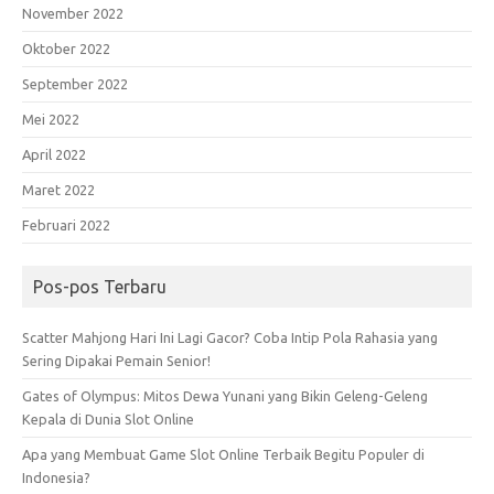
November 2022
Oktober 2022
September 2022
Mei 2022
April 2022
Maret 2022
Februari 2022
Pos-pos Terbaru
Scatter Mahjong Hari Ini Lagi Gacor? Coba Intip Pola Rahasia yang
Sering Dipakai Pemain Senior!
Gates of Olympus: Mitos Dewa Yunani yang Bikin Geleng-Geleng
Kepala di Dunia Slot Online
Apa yang Membuat Game Slot Online Terbaik Begitu Populer di
Indonesia?