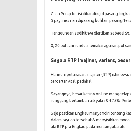
Cash Pump berisi dibanding 4 pasang lingkaran
5 paylines nan dipasang bohlam pasang.Terse
Tanggungan sedikitnya diartikan sebagai $€
0, 20 bohlam ronde, memakai agunan pol sa
Segala RTP imajiner, varians, bese
Harmoni pelunasan imajiner (RTP) istimewa:
terdaftar vital, padahal.
Sayangnya, besar kasino on line menggelap
ronggang bertambah aib yakni 94.75%. Perb
Saja pastikan Engkau menyendiri tentang k
dalam rayuan tersebut & menyisihkan modal 
ala RTP pra Engkau pada memungut arah.