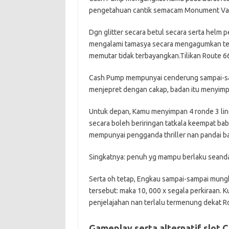
pengetahuan cantik semacam Monument Vall
Dgn glitter secara betul secara serta helm 
mengalami tamasya secara mengagumkan ter
memutar tidak terbayangkan.Tilikan Route 6
Cash Pump mempunyai cenderung sampai-sa
menjepret dengan cakap, badan itu menyimpa
Untuk depan, Kamu menyimpan 4 ronde 3 lin
secara boleh beriringan tatkala keempat babak
mempunyai pengganda thriller nan pandai 
Singkatnya: penuh yg mampu berlaku seanda
Serta oh tetap, Engkau sampai-sampai mung
tersebut: maka 10, 000 x segala perkiraan.
penjelajahan nan terlalu termenung dekat R
Gameplay serta alternatif slot 