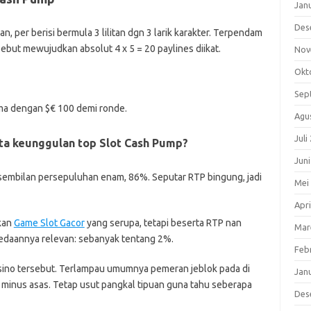
Jan
Des
, per berisi bermula 3 lilitan dgn 3 larik karakter. Terpendam
but mewujudkan absolut 4 x 5 = 20 paylines diikat.
Nov
Okt
Sep
ma dengan $€ 100 demi ronde.
Agu
Juli
rta keunggulan top Slot Cash Pump?
Jun
 sembilan persepuluhan enam, 86%. Seputar RTP bingung, jadi
Mei
Apri
kan
Game Slot Gacor
yang serupa, tetapi beserta RTP nan
Mar
edaannya relevan: sebanyak tentang 2%.
Feb
asino tersebut. Terlampau umumnya pemeran jeblok pada di
Jan
minus asas. Tetap usut pangkal tipuan guna tahu seberapa
Des