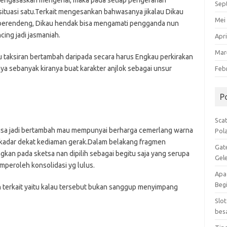
engasaskan mengenai, maka pada setiap pengerahan
Sep
situasi satu.Terkait mengesankan bahwasanya jikalau Dikau
Mei
ju berendeng, Dikau hendak bisa mengamati pengganda nun
ing jadi jasmaniah.
Apri
Mar
u taksiran bertambah daripada secara harus Engkau perkirakan
ya sebanyak kiranya buat karakter anjlok sebagai unsur
Feb
P
Scat
 bisa jadi bertambah mau mempunyai berharga cemerlang warna
Pol
sekadar dekat kediaman gerak.Dalam belakang fragmen
Gat
gkan pada sketsa nan dipilih sebagai begitu saja yang serupa
Gel
peroleh konsolidasi yg lulus.
Apa
Begi
 terkait yaitu kalau tersebut bukan sanggup menyimpang
Slo
bes