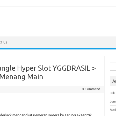
T US
Cari
ungle Hyper Slot YGGDRASIL >
untu
n Menang Main
A
0 Comment
Juli
Jun
Apri
underkick mengangkat pemeran segera ke sarung eksentrik