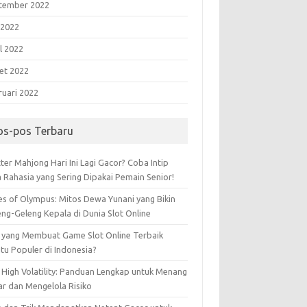
tember 2022
 2022
l 2022
et 2022
ruari 2022
os-pos Terbaru
ter Mahjong Hari Ini Lagi Gacor? Coba Intip
a Rahasia yang Sering Dipakai Pemain Senior!
es of Olympus: Mitos Dewa Yunani yang Bikin
eng-Geleng Kepala di Dunia Slot Online
 yang Membuat Game Slot Online Terbaik
tu Populer di Indonesia?
t High Volatility: Panduan Lengkap untuk Menang
ar dan Mengelola Risiko