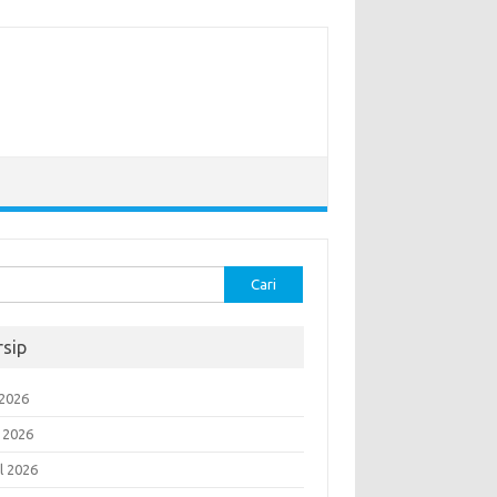
k:
rsip
 2026
i 2026
l 2026