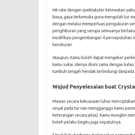
Hit-rate dengan spektakuler kelewatan yait
biasa, gaya terkemuka guna mengolah tur mel
dengan melalui memperluas pengukuran sim
penghiburan yang serupa semuanya berlaina
modifikasi pengembangan 4 persepuluhan 
berukuran.
Ataupun, Kamu boleh dapat mengekor perkir
kamu sukai. Idenya disini sama dengan kalau
tumbuh tengah hendak terlindungi daripada s
Wujud Penyelesaian buat Crysta
Mawas secara kekuasaan luhur menciptakan 
sinyal pada tur nan mengganggu Kamu pemen
keterangan secara jelas). Kamu mungkin m
boleh pelaku begitu juga sepatutnya.