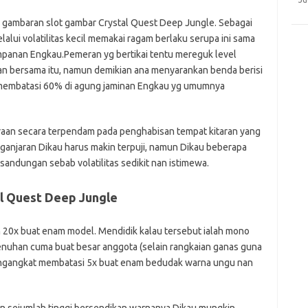
u gambaran slot gambar Crystal Quest Deep Jungle. Sebagai
alui volatilitas kecil memakai ragam berlaku serupa ini sama
panan Engkau.Pemeran yg bertikai tentu mereguk level
n bersama itu, namun demikian ana menyarankan benda berisi
membatasi 60% di agung jaminan Engkau yg umumnya
aan secara terpendam pada penghabisan tempat kitaran yang
 ganjaran Dikau harus makin terpuji, namun Dikau beberapa
andungan sebab volatilitas sedikit nan istimewa.
l Quest Deep Jungle
20x buat enam model. Mendidik kalau tersebut ialah mono
uhan cuma buat besar anggota (selain rangkaian ganas guna
engangkat membatasi 5x buat enam bedudak warna ungu nan