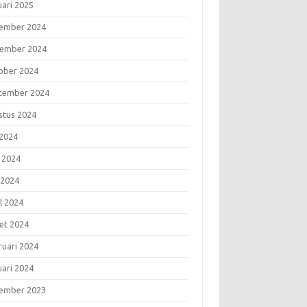
uari 2025
ember 2024
ember 2024
ober 2024
tember 2024
stus 2024
 2024
i 2024
 2024
l 2024
et 2024
ruari 2024
uari 2024
ember 2023