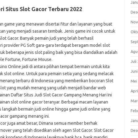
Jan
i Situs Slot Gacor Terbaru 2022
Des
Nov
ilan game yang menawan disertai fitur dan layanan yang buat
an yang menjadi sasaran tembak. Jenis game ini cocok untuk
Okt
ot Gacor. Banyak pemain judi yang telah berhasil
Sep
 provider PG Soft gara-gara terdapat beragam model slot
Agu
 beberapa jenis slot paling baik yang bisa diandalkan adalah
le Fortune, Fortune Mouse.
Juli
no Online jadi di antara pilihan tempat bermain untuk kita
Jun
 slot online. Untuk para pemain setia yang sedang melacak
g menang terbaru di Indonesia yang memberikan bocoran Slot
Mei
s slot yang mudah menang yang udah menjadi bandar web
Apri
mainan Daftar Situs Judi Slot Gacor Gampang Menang Hari Ini
Mar
inan slot online gacor teranyar. Berbagai macam layanan
ps langkah bermain judi online hingga game judi online yang
Feb
Gacor gampang menang ini.
Jan
Gacor juga amat besar, Dimana semua member berhak
ver yang telah disedikan oleh agen Slot Gacor. Slot Gacor
Des
nk kondang di Indonesia layaknya bank bca, bank mandiri,