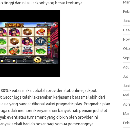
Mar
tinggi dan nilai Jackpot yang besar tentunya.
Feb
Jan
Des
Nov
Okt
Sep
Agu
Juli
Jun
ri 80% keatas maka cobalah provider slot online jackpot
Mei
t Gacor juga telah laksanakan kerjasama bersama lebih dari
i asia yang sangat dikenal yakni pragmatic play. Pragmatic play
Apri
n juga udah memberi kenyamanan banyak hati pemain judi slot
Mar
nyak event atau turnament yang dibikin oleh provider ini
Feb
banyak sekali hadiah besar bagi semua pemenangnya.