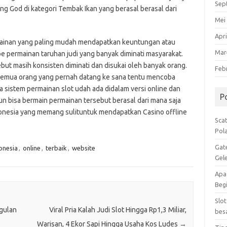
Sep
ng God di kategori Tembak Ikan yang berasal berasal dari
Mei
Apri
mainan yang paling mudah mendapatkan keuntungan atau
Mar
e permainan taruhan judi yang banyak diminati masyarakat.
but masih konsisten diminati dan disukai oleh banyak orang.
Feb
 semua orang yang pernah datang ke sana tentu mencoba
 sistem permainan slot udah ada didalam versi online dan
P
n bisa bermain permainan tersebut berasal dari mana saja
ndonesia yang memang sulituntuk mendapatkan Casino offline
Scat
Pol
Gat
onesia
,
online
,
terbaik
,
website
Gel
Apa
Begi
Slo
ggulan
Viral Pria Kalah Judi Slot Hingga Rp1,3 Miliar,
bes
Warisan, 4 Ekor Sapi Hingga Usaha Kos Ludes
→