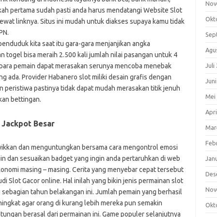
Nov
gkah pertama sudah pasti anda harus mendatangi Website Slot
Okt
ewat linknya. Situs ini mudah untuk diakses supaya kamu tidak
PN.
Sep
penduduk kita saat itu gara-gara menjanjikan angka
Agu
ogel bisa meraih 2.500 kali jumlah nilai pasangan untuk 4
e para pemain dapat merasakan serunya mencoba menebak
Juli
ng ada. Provider Habanero slot miliki desain grafis dengan
Jun
eristiwa pastinya tidak dapat mudah merasakan titik jenuh
Mei
kan bettingan.
Apri
 Jackpot Besar
Mar
Feb
syikkan dan menguntungkan bersama cara mengontrol emosi
gin dan sesuaikan badget yang ingin anda pertaruhkan di web
Jan
konomi masing – masing. Cerita yang menyebar cepat tersebut
Des
i Slot Gacor online. Hal inilah yang bikin jenis permainan slot
Nov
ktu sebagian tahun belakangan ini. Jumlah pemain yang berhasil
gkat agar orang di kurang lebih mereka pun semakin
Okt
tungan berasal dari permainan ini. Game populer selanjutnya