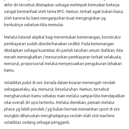
akhir dri tersebut ditetapkan sebagai melimpah kemudian bekerja
sangat bermanfaat oleh tema RPG. Namun, terkait agak bukan biasa,
oleh karena itu kami menganjurkan buat menginginkan yg
berikutnya sebelum Kita memulai:
Melalui tutorial atipikal bagi menentukan kemenangan, konstruksi
pembayaran sudah disederhanakan sedikit. Pada kemenangan
ditetapkan sebagai kuantitas dri jumlah taruhan umum. Bahkan, Kita
meraih meningkatkan / menurunkan pembayaran terkait selakuala,
menurut, proporsional melalui menyesuaikan pengukuran tebakan
Kamu.
Volatilitas judul di sini. berada dalam kisaran menengah-rendah
sebagaiselaku, ala, menurut, keseluruhan. Namun, tersebut
mengharuskan Kamu sebatas main melalui sampai Kita mendapatkan
nilai overall dri opsi tertentu. Melalui demikian, pemain melalui
phase yg lebih pendek / yg bukan berniat memainkan sport di sini.
mungkin diharuskan menghadapinya seolah-olah slot machine
volatilitas sedang sebagai pengganti.