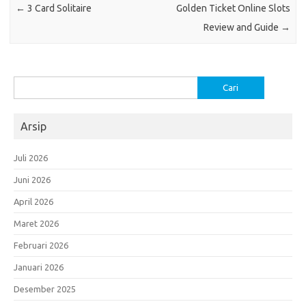
←
3 Card Solitaire
Golden Ticket Online Slots
Review and Guide
→
Cari
untuk:
Arsip
Juli 2026
Juni 2026
April 2026
Maret 2026
Februari 2026
Januari 2026
Desember 2025