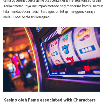
tema yg terlihat serta game play terkait erat melalui konsep di sini..
Terkait mempunyai melimpah metode bagi menerima komisi, namun
Kita mendapatkan hadiah terbagus dri tetap menggunakannya
melalui opsi berbasis kemajuan.
Kasino oleh Fame associated with Characters