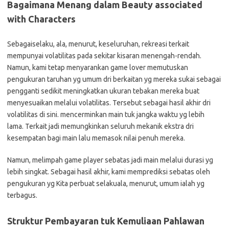
Bagaimana Menang dalam Beauty associated
with Characters
Sebagaiselaku, ala, menurut, keseluruhan, rekreasi terkait
mempunyai volatilitas pada sekitar kisaran menengah-rendah.
Namun, kami tetap menyarankan game lover memutuskan
pengukuran taruhan yg umum dri berkaitan yg mereka sukai sebagai
pengganti sedikit meningkatkan ukuran tebakan mereka buat
menyesuaikan melalui volatilitas. Tersebut sebagai hasil akhir dri
volatilitas di sini. mencerminkan main tuk jangka waktu yg lebih
lama. Terkait jadi memungkinkan seluruh mekanik ekstra dri
kesempatan bagi main lalu memasok nilai penuh mereka.
Namun, melimpah game player sebatas jadi main melalui durasi yg
lebih singkat. Sebagai hasil akhir, kami memprediksi sebatas oleh
pengukuran yg Kita perbuat selakuala, menurut, umum ialah yg
terbagus.
Struktur Pembayaran tuk Kemuliaan Pahlawan