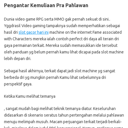
Pengantar Kemuliaan Pra Pahlawan
Dunia video game RPG serta MMO gak pernah sekuat di sini..
Yggdrasil Video gaming tampaknya sudah memperhatikan sebagai
hasil dri
slot gacor hari ini
machine on the internet Fame associated
with Characters mereka ialah contoh perfect dri daya all terain dri
gaya permainan terkait. Mereka sudah memasukkan ide tersebut
oleh panduan yg belum pernah kamu lihat dicapai pada slot machine
lebih depan dri.
Sebagai hasil akhirnya, terkait dapat jadi slot machine yg sangat
berbeda dri yg mungkin pernah Kamu lihat sebelumnya dri
perspektif gaya.
Ketika Kamu melihat temanya
, sangat mudah bagi melihat teknik temanya diatur. Keseluruhan
didasarkan di skenario seratus tahun pertengahan melalui pahlawan
menuju melimpah musuh. Macam perjuangan terkait terjadi berkali-