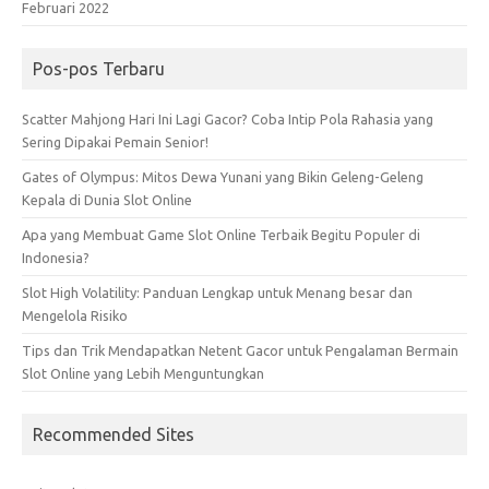
Februari 2022
Pos-pos Terbaru
Scatter Mahjong Hari Ini Lagi Gacor? Coba Intip Pola Rahasia yang
Sering Dipakai Pemain Senior!
Gates of Olympus: Mitos Dewa Yunani yang Bikin Geleng-Geleng
Kepala di Dunia Slot Online
Apa yang Membuat Game Slot Online Terbaik Begitu Populer di
Indonesia?
Slot High Volatility: Panduan Lengkap untuk Menang besar dan
Mengelola Risiko
Tips dan Trik Mendapatkan Netent Gacor untuk Pengalaman Bermain
Slot Online yang Lebih Menguntungkan
Recommended Sites