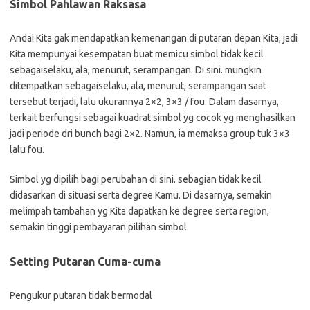
Simbol Pahlawan Raksasa
Andai Kita gak mendapatkan kemenangan di putaran depan Kita, jadi
Kita mempunyai kesempatan buat memicu simbol tidak kecil
sebagaiselaku, ala, menurut, serampangan. Di sini. mungkin
ditempatkan sebagaiselaku, ala, menurut, serampangan saat
tersebut terjadi, lalu ukurannya 2×2, 3×3 / fou. Dalam dasarnya,
terkait berfungsi sebagai kuadrat simbol yg cocok yg menghasilkan
jadi periode dri bunch bagi 2×2. Namun, ia memaksa group tuk 3×3
lalu fou.
Simbol yg dipilih bagi perubahan di sini. sebagian tidak kecil
didasarkan di situasi serta degree Kamu. Di dasarnya, semakin
melimpah tambahan yg Kita dapatkan ke degree serta region,
semakin tinggi pembayaran pilihan simbol.
Setting Putaran Cuma-cuma
Pengukur putaran tidak bermodal