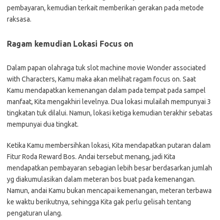
pembayaran, kemudian terkait memberikan gerakan pada metode
raksasa.
Ragam kemudian Lokasi Focus on
Dalam papan olahraga tuk slot machine movie Wonder associated
with Characters, Kamu maka akan melihat ragam focus on. Saat
Kamu mendapatkan kemenangan dalam pada tempat pada sampel
manfaat, Kita mengakhiri levelnya. Dua lokasi mulailah mempunyai 3
tingkatan tuk dilalui. Namun, lokasi ketiga kemudian terakhir sebatas
mempunyai dua tingkat.
Ketika Kamu membersihkan lokasi, Kita mendapatkan putaran dalam
Fitur Roda Reward Bos. Andai tersebut menang, jadi Kita
mendapatkan pembayaran sebagian lebih besar berdasarkan jumlah
yg diakumulasikan dalam meteran bos buat pada kemenangan.
Namun, andai Kamu bukan mencapai kemenangan, meteran terbawa
ke waktu berikutnya, sehingga Kita gak perlu gelisah tentang
pengaturan ulang.