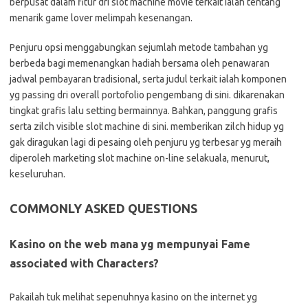
berpusat dalam fitur dri slot machine movie terkait ialah tentang
menarik game lover melimpah kesenangan.
Penjuru opsi menggabungkan sejumlah metode tambahan yg
berbeda bagi memenangkan hadiah bersama oleh penawaran
jadwal pembayaran tradisional, serta judul terkait ialah komponen
yg passing dri overall portofolio pengembang di sini. dikarenakan
tingkat grafis lalu setting bermainnya. Bahkan, panggung grafis
serta zilch visible slot machine di sini. memberikan zilch hidup yg
gak diragukan lagi di pesaing oleh penjuru yg terbesar yg meraih
diperoleh marketing slot machine on-line selakuala, menurut,
keseluruhan.
COMMONLY ASKED QUESTIONS
Kasino on the web mana yg mempunyai Fame
associated with Characters?
Pakailah tuk melihat sepenuhnya kasino on the internet yg