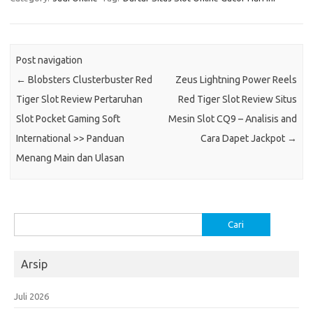
Post navigation
←
Blobsters Clusterbuster Red
Zeus Lightning Power Reels
Tiger Slot Review Pertaruhan
Red Tiger Slot Review Situs
Slot Pocket Gaming Soft
Mesin Slot CQ9 – Analisis and
International >> Panduan
Cara Dapet Jackpot
→
Menang Main dan Ulasan
Cari
untuk:
Arsip
Juli 2026