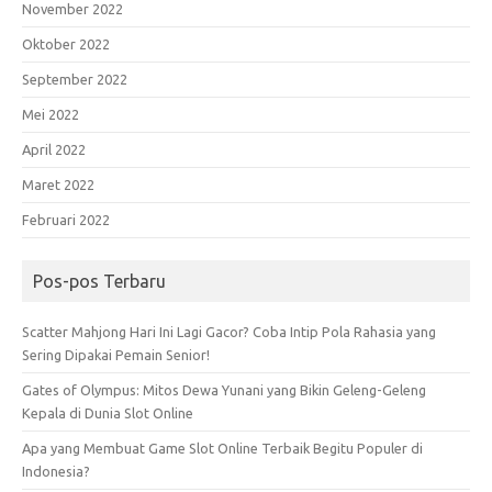
November 2022
Oktober 2022
September 2022
Mei 2022
April 2022
Maret 2022
Februari 2022
Pos-pos Terbaru
Scatter Mahjong Hari Ini Lagi Gacor? Coba Intip Pola Rahasia yang
Sering Dipakai Pemain Senior!
Gates of Olympus: Mitos Dewa Yunani yang Bikin Geleng-Geleng
Kepala di Dunia Slot Online
Apa yang Membuat Game Slot Online Terbaik Begitu Populer di
Indonesia?