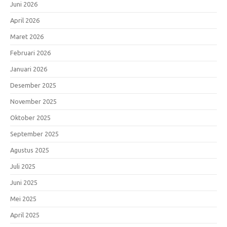
Juni 2026
April 2026
Maret 2026
Februari 2026
Januari 2026
Desember 2025
November 2025
Oktober 2025
September 2025
Agustus 2025
Juli 2025
Juni 2025
Mei 2025
April 2025