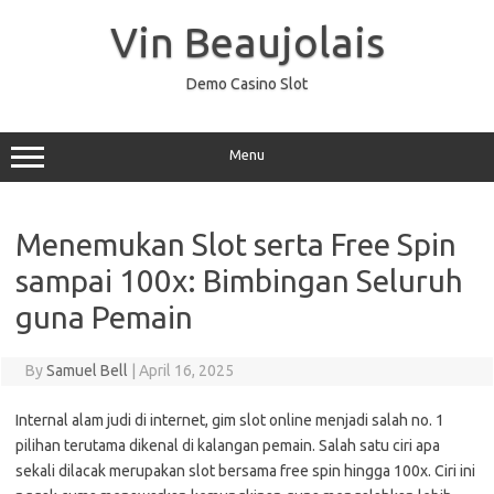
Skip
to
Vin Beaujolais
content
Demo Casino Slot
Menu
Menemukan Slot serta Free Spin
sampai 100x: Bimbingan Seluruh
guna Pemain
By
Samuel Bell
|
April 16, 2025
Internal alam judi di internet, gim slot online menjadi salah no. 1
pilihan terutama dikenal di kalangan pemain. Salah satu ciri apa
sekali dilacak merupakan slot bersama free spin hingga 100x. Ciri ini