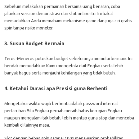
Sebelum melakukan permainan bersama uang benaran, coba
jalankan version demonstrasi dari slot online itu. Ini bakal
memudahkan Anda memahami mekanisme game dan juga ciri gratis
spin tanpa risiko moneter.
3. Susun Budget Bermain
Terus-Menerus putuskan budget sebelumnya memulai bermain. Ini
hendak memudahkan Kamu mengelola duit Engkau serta lebih
banyak bagus serta menjauhi kehilangan yang tidak butuh.
4. Ketahui Durasi apa Presisi guna Berhenti
Mengetahui waktu wajib berhenti adalah password internal
pertaruhan.Bila Engkau pernah meraih batas kerugian Engkau
maupun mengalami tak betah, lebih mantap guna stop dan mencoba
kembali di lainnya masa.
Slot dengan bebas spin sampai 100x menawarkan probabilitas