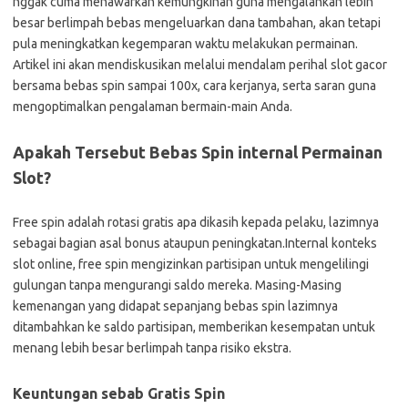
nggak cuma menawarkan kemungkinan guna mengalahkan lebih
besar berlimpah bebas mengeluarkan dana tambahan, akan tetapi
pula meningkatkan kegemparan waktu melakukan permainan.
Artikel ini akan mendiskusikan melalui mendalam perihal slot gacor
bersama bebas spin sampai 100x, cara kerjanya, serta saran guna
mengoptimalkan pengalaman bermain-main Anda.
Apakah Tersebut Bebas Spin internal Permainan
Slot?
Free spin adalah rotasi gratis apa dikasih kepada pelaku, lazimnya
sebagai bagian asal bonus ataupun peningkatan.Internal konteks
slot online, free spin mengizinkan partisipan untuk mengelilingi
gulungan tanpa mengurangi saldo mereka. Masing-Masing
kemenangan yang didapat sepanjang bebas spin lazimnya
ditambahkan ke saldo partisipan, memberikan kesempatan untuk
menang lebih besar berlimpah tanpa risiko ekstra.
Keuntungan sebab Gratis Spin