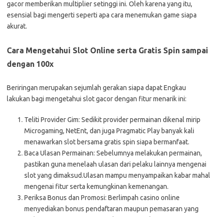
gacor memberikan multiplier setinggi ini. Oleh karena yang itu,
esensial bagi mengerti seperti apa cara menemukan game siapa
akurat.
Cara Mengetahui Slot Online serta Gratis Spin sampai
dengan 100x
Beriringan merupakan sejumlah gerakan siapa dapat Engkau
lakukan bagi mengetahui slot gacor dengan fitur menarik ini:
Teliti Provider Gim: Sedikit provider permainan dikenal mirip
Microgaming, NetEnt, dan juga Pragmatic Play banyak kali
menawarkan slot bersama gratis spin siapa bermanfaat.
Baca Ulasan Permainan: Sebelumnya melakukan permainan,
pastikan guna menelaah ulasan dari pelaku lainnya mengenai
slot yang dimaksud.Ulasan mampu menyampaikan kabar mahal
mengenai fitur serta kemungkinan kemenangan.
Periksa Bonus dan Promosi: Berlimpah casino online
menyediakan bonus pendaftaran maupun pemasaran yang