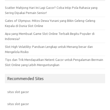
Scatter Mahjong Hari Ini Lagi Gacor? Coba Intip Pola Rahasia yang
Sering Dipakai Pemain Senior!
Gates of Olympus: Mitos Dewa Yunani yang Bikin Geleng-Geleng
Kepala di Dunia Slot Online
Apa yang Membuat Game Slot Online Terbaik Begitu Populer di
Indonesia?
Slot High Volatility: Panduan Lengkap untuk Menang besar dan
Mengelola Risiko
Tips dan Trik Mendapatkan Netent Gacor untuk Pengalaman Bermain
Slot Online yang Lebih Menguntungkan
Recommended Sites
situs slot gacor
situs slot gacor