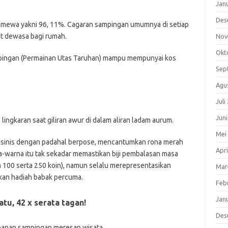
Jan
Des
timewa yakni 96, 11%. Cagaran sampingan umumnya di setiap
at dewasa bagi rumah.
Nov
Okt
sampingan (Permainan Utas Taruhan) mampu mempunyai kos
Sep
Agu
Juli
Jun
ingkaran saat giliran awur di dalam aliran ladam aurum.
Mei
asinis dengan padahal berpose, mencantumkan rona merah
Apri
-warna itu tak sekadar memastikan biji pembalasan masa
a 100 serta 250 koin), namun selalu merepresentasikan
Mar
kan hadiah babak percuma.
Feb
Jan
u, 42 x serata tagan!
Des
impanan sampingan meresap wisata.