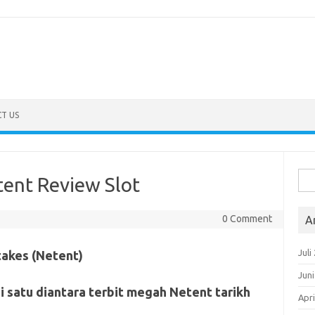
T US
Cari
ent Review Slot
untu
0 Comment
A
Juli
akes (Netent)
Jun
 satu diantara terbit megah Netent tarikh
Apri