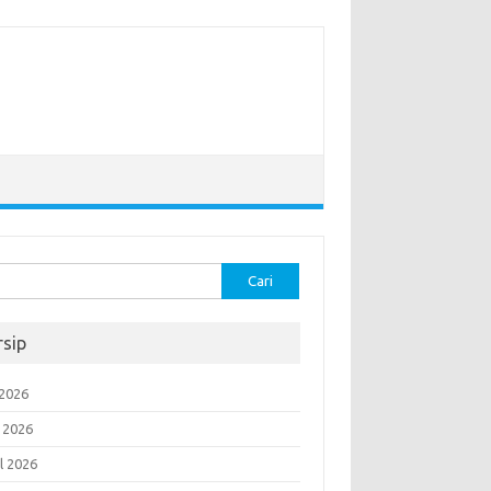
k:
rsip
 2026
i 2026
l 2026