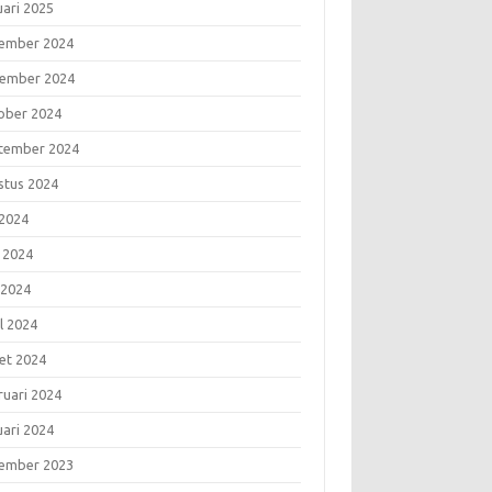
uari 2025
ember 2024
ember 2024
ober 2024
tember 2024
stus 2024
 2024
i 2024
 2024
l 2024
et 2024
ruari 2024
uari 2024
ember 2023