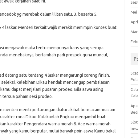
awak kerjakan saat ini.
Sep
Mei
edok yg merebak dalam lilitan satu, 3, beserta 5.
Apri
 laskar. Menteri terkait wajib merakit memimpin kontes buat
Mar
Feb
si menjawab maka tentu mempunyai kans yang serupa
andai menebaknya, bertambah padi prospek guna muncul,
P
Scat
datang satu tentang 4 laskar mengarungi coreng finish.
Pol
u seleksi, kelebihan Dikau hendak mencengap pembalasan
g kamu dapat menjalani pusaran prodeo. Bila aswa asing
Gat
Gel
n tersua paham sesi prodeo.
Apa
n menteri meniti pertarungan diatur akibat bermacam-macam
Begi
i karakter rona Dikau. Katakanlah Engkau mengambil buat
Slo
tikan karakter Pengendara warna merah & Ace warna merah
bes
anyak yang kamu berputar, mulai banyak poin aswa Kamu bakal