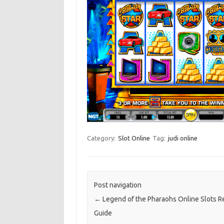
Category:
Slot Online
Tag:
judi online
Post navigation
←
Legend of the Pharaohs Online Slots R
Guide