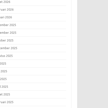
et 2026
ruari 2026
uari 2026
ember 2025
ember 2025
ober 2025
tember 2025
stus 2025
 2025
i 2025
 2025
l 2025
et 2025
ruari 2025