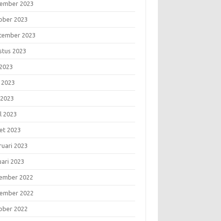
ember 2023
ober 2023
tember 2023
stus 2023
 2023
i 2023
 2023
l 2023
et 2023
ruari 2023
uari 2023
ember 2022
ember 2022
ober 2022