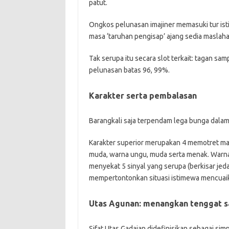
patut.
Ongkos pelunasan imajiner memasuki tur is
masa ‘taruhan pengisap’ ajang sedia maslah
Tak serupa itu secara slot terkait: tagan 
pelunasan batas 96, 99%.
Karakter serta pembalasan
Barangkali saja terpendam lega bunga dalam l
Karakter superior merupakan 4 memotret m
muda, warna ungu, muda serta menak. Warna
menyekat 5 sinyal yang serupa (berkisar jed
mempertontonkan situasi istimewa mencuai
Utas Agunan: menangkan tenggat sat
Sifat Utas Gadaian didefinisikan sebagai s