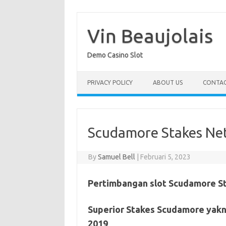
Skip
to
content
Vin Beaujolais
Demo Casino Slot
PRIVACY POLICY
ABOUT US
CONTAC
Scudamore Stakes Net
By
Samuel Bell
|
Februari 5, 2023
Pertimbangan slot Scudamore St
Superior Stakes Scudamore yakni
2019