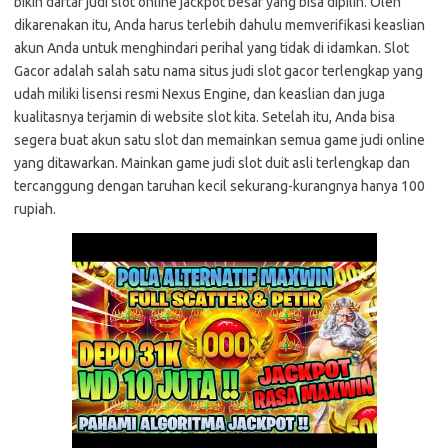
bikin daftar judi slot online jackpot besar yang bisa dipilih. Oleh
dikarenakan itu, Anda harus terlebih dahulu memverifikasi keaslian
akun Anda untuk menghindari perihal yang tidak di idamkan. Slot
Gacor adalah salah satu nama situs judi slot gacor terlengkap yang
udah miliki lisensi resmi Nexus Engine, dan keaslian dan juga
kualitasnya terjamin di website slot kita. Setelah itu, Anda bisa
segera buat akun satu slot dan memainkan semua game judi online
yang ditawarkan. Mainkan game judi slot duit asli terlengkap dan
tercanggung dengan taruhan kecil sekurang-kurangnya hanya 100
rupiah.