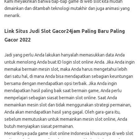
Kami meyakinkan bahwa tiap-tiap game di web slot kita mudah
dimainkan dan ditambah teknologi mutakhir dan juga animasi yang
menarik.
Link Situs Judi Slot Gacor24jam Paling Baru Paling
Gacor 2022
Jadi yang perlu Anda lakukan hanyalah memasukkan data Anda
untuk menolong Anda buat ID login slot online Anda. Jika Anda ingin
memakai bermain mesin slot, maka Anda harus mengetahui lebih
dari satu hal, di mana Anda bisa mendapatkan sebagian keuntungan
bersama dengan mendapatkan opsi terbaik. Jika Anda ingin
mendapatkan hasil paling baik saat bermain game, Anda perlu
mempelajari sebagian siasat bermain slot online. Saat Anda
memainkan mesin slot dan tidak menggunakan strategi permainan,
Anda akan mendapatkan hasil yang gagal. Oleh gara-gara itu,
sebelum memutuskan untuk memainkan mesin slot online, Anda
butuh menyiapkan siasat permainan.
Menariknya pada game slot online Indonesia khususnya di web slot