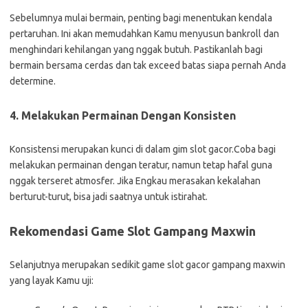
Sebelumnya mulai bermain, penting bagi menentukan kendala
pertaruhan. Ini akan memudahkan Kamu menyusun bankroll dan
menghindari kehilangan yang nggak butuh. Pastikanlah bagi
bermain bersama cerdas dan tak exceed batas siapa pernah Anda
determine.
4. Melakukan Permainan Dengan Konsisten
Konsistensi merupakan kunci di dalam gim slot gacor.Coba bagi
melakukan permainan dengan teratur, namun tetap hafal guna
nggak terseret atmosfer. Jika Engkau merasakan kekalahan
berturut-turut, bisa jadi saatnya untuk istirahat.
Rekomendasi Game Slot Gampang Maxwin
Selanjutnya merupakan sedikit game slot gacor gampang maxwin
yang layak Kamu uji: