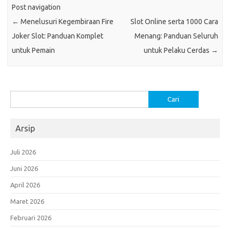
Post navigation
←
Menelusuri Kegembiraan Fire
Slot Online serta 1000 Cara
Joker Slot: Panduan Komplet
Menang: Panduan Seluruh
untuk Pemain
untuk Pelaku Cerdas
→
Cari
untuk:
Arsip
Juli 2026
Juni 2026
April 2026
Maret 2026
Februari 2026