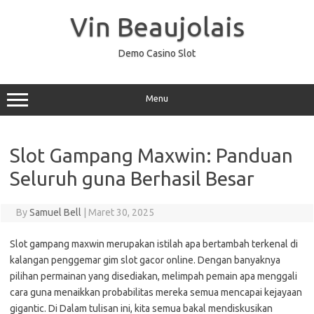
Skip
to
Vin Beaujolais
content
Demo Casino Slot
Menu
Slot Gampang Maxwin: Panduan
Seluruh guna Berhasil Besar
By
Samuel Bell
|
Maret 30, 2025
Slot gampang maxwin merupakan istilah apa bertambah terkenal di
kalangan penggemar gim slot gacor online. Dengan banyaknya
pilihan permainan yang disediakan, melimpah pemain apa menggali
cara guna menaikkan probabilitas mereka semua mencapai kejayaan
gigantic. Di Dalam tulisan ini, kita semua bakal mendiskusikan