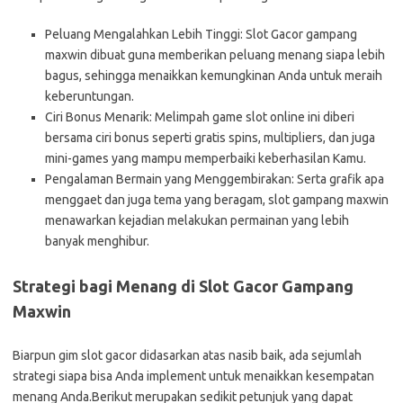
Peluang Mengalahkan Lebih Tinggi: Slot Gacor gampang
maxwin dibuat guna memberikan peluang menang siapa lebih
bagus, sehingga menaikkan kemungkinan Anda untuk meraih
keberuntungan.
Ciri Bonus Menarik: Melimpah game slot online ini diberi
bersama ciri bonus seperti gratis spins, multipliers, dan juga
mini-games yang mampu memperbaiki keberhasilan Kamu.
Pengalaman Bermain yang Menggembirakan: Serta grafik apa
menggaet dan juga tema yang beragam, slot gampang maxwin
menawarkan kejadian melakukan permainan yang lebih
banyak menghibur.
Strategi bagi Menang di Slot Gacor Gampang
Maxwin
Biarpun gim slot gacor didasarkan atas nasib baik, ada sejumlah
strategi siapa bisa Anda implement untuk menaikkan kesempatan
menang Anda.Berikut merupakan sedikit petunjuk yang dapat