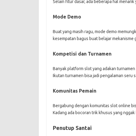
Selain fitur dasar, ada beberapa hal menarik y
Mode Demo
Buat yang masih ragu, mode demo memungki
kesempatan bagus buat belajar mekanisme g
Kompetisi dan Turnamen
Banyak platform slot yang adakan turnamen
Ikutan turnamen bisa jadi pengalaman seru 
Komunitas Pemain
Bergabung dengan komunitas slot online bis
Kadang ada bocoran trik khusus yang nggak
Penutup Santai