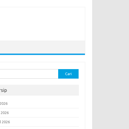
k:
rsip
 2026
i 2026
l 2026