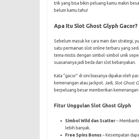
trik yang bisa bikin peluang kamu makin besa
belum kamu tahu!
Apa Itu Slot Ghost Glyph Gacor?
Sebelum masuk ke cara main dan strategi, yu
satu permainan slot online terbaru yang sed
tema mistis dengan simbol-simbol unik seper
suasananya jadi beda dari slot kebanyakan.
Kata “gacor” di sini biasanya dipakai oleh pa
kemenangan atau jackpot. Jadi,
Slot Ghost G
berpeluang besar memberikan kemenangan 
Fitur Unggulan Slot Ghost Glyph
Simbol Wild dan Scatter
– Membantu 
lebih banyak.
Free Spins Bonus
– Kesempatan dapat