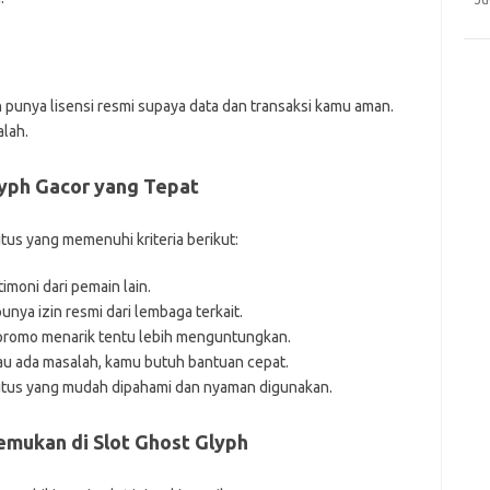
an punya lisensi resmi supaya data dan transaksi kamu aman.
alah.
lyph Gacor yang Tepat
situs yang memenuhi kriteria berikut:
imoni dari pemain lain.
unya izin resmi dari lembaga terkait.
 promo menarik tentu lebih menguntungkan.
au ada masalah, kamu butuh bantuan cepat.
itus yang mudah dipahami dan nyaman digunakan.
emukan di Slot Ghost Glyph