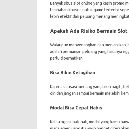
Banyak situs slot online yang kasih promo me
tambahan khusus untuk game tertentu seper
lebih efektif dan peluang menang meningkat
Apakah Ada Risiko Bermain Slot
Walaupun menyenangkan dan menjanjikan, ber
adalah permainan peluang yang hasilnya ngga
perlu diperhatikan:
Bisa Bikin Ketagihan
Karena sensasi menang yang bikin nagih, beb
diri dan jangan sampai bermain melebihi kem
Modal Bisa Cepat Habis
Kalau nggak hati-hati, modal yang kamu bawa
manajemen uang itu wajib banget diterapkan