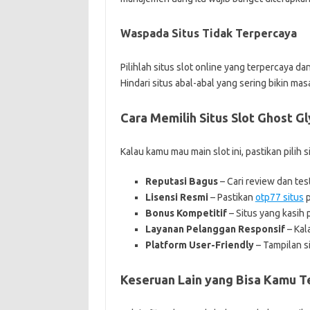
Waspada Situs Tidak Terpercaya
Pilihlah situs slot online yang terpercaya d
Hindari situs abal-abal yang sering bikin mas
Cara Memilih Situs Slot Ghost G
Kalau kamu mau main slot ini, pastikan pilih 
Reputasi Bagus
– Cari review dan test
Lisensi Resmi
– Pastikan
otp77 situs
p
Bonus Kompetitif
– Situs yang kasih
Layanan Pelanggan Responsif
– Kal
Platform User-Friendly
– Tampilan s
Keseruan Lain yang Bisa Kamu T