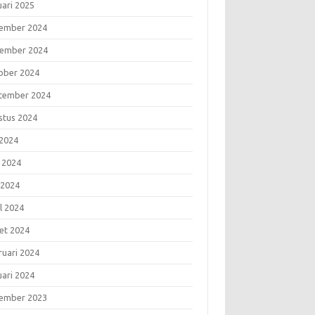
uari 2025
ember 2024
ember 2024
ober 2024
tember 2024
stus 2024
 2024
i 2024
 2024
l 2024
et 2024
ruari 2024
uari 2024
ember 2023