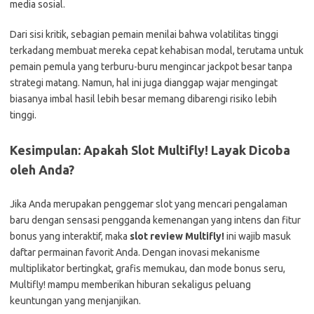
media sosial.
Dari sisi kritik, sebagian pemain menilai bahwa volatilitas tinggi
terkadang membuat mereka cepat kehabisan modal, terutama untuk
pemain pemula yang terburu-buru mengincar jackpot besar tanpa
strategi matang. Namun, hal ini juga dianggap wajar mengingat
biasanya imbal hasil lebih besar memang dibarengi risiko lebih
tinggi.
Kesimpulan: Apakah Slot Multifly! Layak Dicoba
oleh Anda?
Jika Anda merupakan penggemar slot yang mencari pengalaman
baru dengan sensasi pengganda kemenangan yang intens dan fitur
bonus yang interaktif, maka
slot review Multifly!
ini wajib masuk
daftar permainan favorit Anda. Dengan inovasi mekanisme
multiplikator bertingkat, grafis memukau, dan mode bonus seru,
Multifly! mampu memberikan hiburan sekaligus peluang
keuntungan yang menjanjikan.