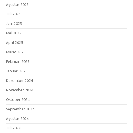
Agustus 2025
Juli 2025
Juni 2025
Mei 2025
April 2025
Maret 2025
Februari 2025
Januari 2025
Desember 2024
November 2024
Oktober 2024
September 2024
Agustus 2024
Juli 2024