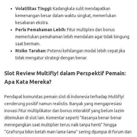
Volatilitas Tinggi:
Kadangkala sulit mendapatkan
kemenangan besar dalam waktu singkat, memerlukan
kesabaran ekstra.
Perlu Pemahaman Lebih:
Fitur multiplex dan bonus
memerlukan pemahaman lebih mendalam agar tidak bingung
saat bermain.
Risiko Taruhan:
Potensi kehilangan modal lebih cepat jika
tidak mengatur strategi dengan benar.
Slot Review Multifly! dalam Perspektif Pemain:
Apa Kata Mereka?
Pendapat komunitas pemain slot di Indonesia terhadap Multifly!
cenderung positif namun realistis. Banyak yang mengapresiasi
inovasi fitur multiplikator dan bonus interaktif yang belum lazim
ditemukan di slot lain. Komentar seperti “Rasanya benar-benar
menegangkan saat multiplier terus naik tanpa henti” hingga
“Grafisnya bikin betah main lama-lama” sering dijumpai di forum dan