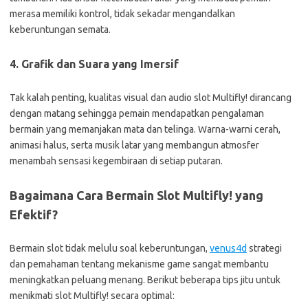
merasa memiliki kontrol, tidak sekadar mengandalkan
keberuntungan semata.
4. Grafik dan Suara yang Imersif
Tak kalah penting, kualitas visual dan audio slot Multifly! dirancang
dengan matang sehingga pemain mendapatkan pengalaman
bermain yang memanjakan mata dan telinga. Warna-warni cerah,
animasi halus, serta musik latar yang membangun atmosfer
menambah sensasi kegembiraan di setiap putaran.
Bagaimana Cara Bermain Slot Multifly! yang
Efektif?
Bermain slot tidak melulu soal keberuntungan,
venus4d
strategi
dan pemahaman tentang mekanisme game sangat membantu
meningkatkan peluang menang. Berikut beberapa tips jitu untuk
menikmati slot Multifly! secara optimal: