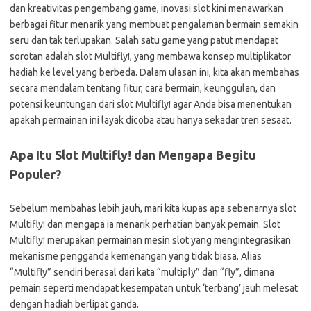
dan kreativitas pengembang game, inovasi slot kini menawarkan
berbagai fitur menarik yang membuat pengalaman bermain semakin
seru dan tak terlupakan. Salah satu game yang patut mendapat
sorotan adalah slot Multifly!, yang membawa konsep multiplikator
hadiah ke level yang berbeda. Dalam ulasan ini, kita akan membahas
secara mendalam tentang fitur, cara bermain, keunggulan, dan
potensi keuntungan dari slot Multifly! agar Anda bisa menentukan
apakah permainan ini layak dicoba atau hanya sekadar tren sesaat.
Apa Itu Slot Multifly! dan Mengapa Begitu
Populer?
Sebelum membahas lebih jauh, mari kita kupas apa sebenarnya slot
Multifly! dan mengapa ia menarik perhatian banyak pemain. Slot
Multifly! merupakan permainan mesin slot yang mengintegrasikan
mekanisme pengganda kemenangan yang tidak biasa. Alias
“Multifly” sendiri berasal dari kata “multiply” dan “fly”, dimana
pemain seperti mendapat kesempatan untuk ‘terbang’ jauh melesat
dengan hadiah berlipat ganda.