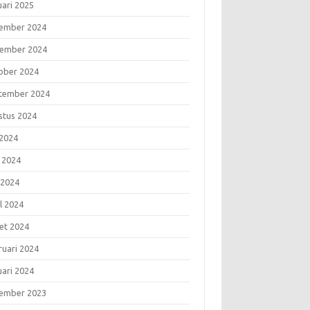
uari 2025
ember 2024
ember 2024
ober 2024
tember 2024
stus 2024
 2024
i 2024
 2024
l 2024
et 2024
ruari 2024
uari 2024
ember 2023