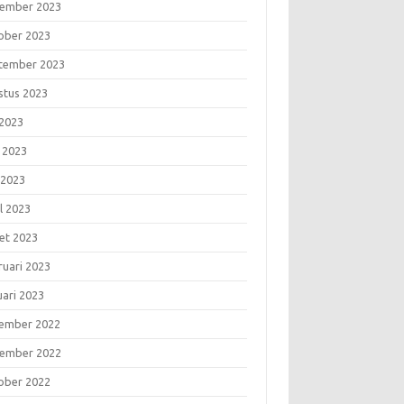
ember 2023
ober 2023
tember 2023
stus 2023
 2023
i 2023
 2023
l 2023
et 2023
ruari 2023
uari 2023
ember 2022
ember 2022
ober 2022