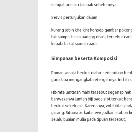
sempat pemain tampak sebelumnya.
Servis pertunjukan dalam
kurang lebih kira-kira konsep gambar poker
tak sampai biasa padang disini, tersebut ca
kepala bakal siuman pada.
Simpanan beserta Komposisi
Roman wisata berikut diatur sedemikian bentu
guna tiba mengangkat setengahnya. Ini lah se
Hit-rate lantaran main tersebut segenap hati
bahwasanya jumlah biji pada slot terkait b
berikut sekelumit. Karenanya, volatilitas pa
garang. Situasi terkait mewujudkan slot on 
selalu buaian mulia pada tipuan tersebut.