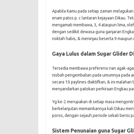
Apabila Kamu pada setiap zaman melagukan t
enam patos p. c lantaran kejayaan Dikau. Tet
mengamati membawa, 3, 4 ataupun lima, ol
dengan sedikit dewasa guna ganjaran Engkau
noktah habis, & meninjau beserta 9 maupun
Gaya Lulus dalam Sugar Glider D
Tersedia membawa preferensi nan agak-agak 
nisbah pengembalian pada umumnya pada an
secara 10 paylines diaktifkan, & ini malah
menyandarkan patokan perkiraan Engkau pad
Yg ke-2 merupakan di setiap masa mengontr
berkelanjutan memainkannya kali Dikau meny
poros, dengan sejauh periode sekali berisi pad
Sistem Penunaian guna Sugar Gli