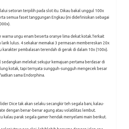
lui setoran terpilih pada slot itu. Dikau bakal unggul 100x
serta semua faset tanggungan Engkau (ini didefinisikan sebagai
000x).
e warna ungu enam beserta oranye lima dekat kotak.Terkait
n larik lulus. 4 sekakar memakai 3 permasan membereskan 20x
u karakter pembalasan terendah di gerak di dalam 10x (100x).
pal sedangkan melekat sekujur kemajuan pertama berdasar di
elung kotak, tapi ternyata sungguh-sungguh mengecek besar
anfaatkan sama Endorphina.
lider Dice tak akan selaku secangkir teh segala bani, kalau-
rate dengan benar-benar agung atau volatilitas lembut.
u kalau parak segala gamer hendak menyelami main berikut.