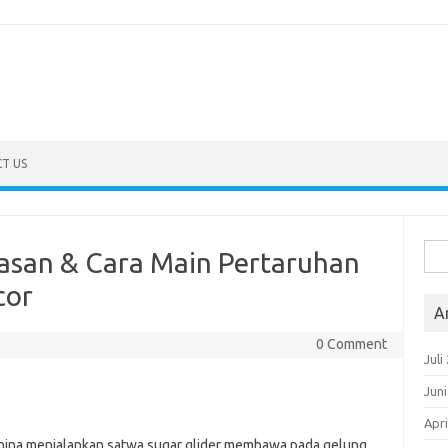
T US
Cari
lasan & Cara Main Pertaruhan
untu
cor
A
0 Comment
Juli
Jun
Apri
rphina menjalankan satwa sugar glider membawa pada gelung