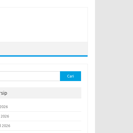
k:
rsip
 2026
i 2026
l 2026