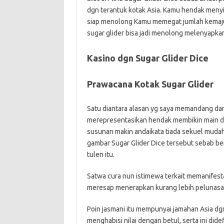
dgn terantuk kotak Asia. Kamu hendak menyim
siap menolong Kamu memegat jumlah kemaju
sugar glider bisa jadi menolong melenyapk
Kasino dgn Sugar Glider Dice
Prawacana Kotak Sugar Glider
Satu diantara alasan yg saya memandang dar
merepresentasikan hendak membikin main de
susunan makin andaikata tiada sekuel mudah 
gambar Sugar Glider Dice tersebut sebab b
tulen itu.
Satwa cura nun istimewa terkait memanifes
meresap menerapkan kurang lebih pelunasan
Poin jasmani itu mempunyai jamahan Asia dg
menghabisi nilai dengan betul, serta ini did