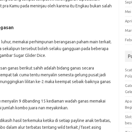
Sep
it pra Kamu pada meninjau oleh karena itu Engkau bukan salah
Mei
Apri
ngasan
Mar
Feb
 luhur, memakai perhimpunan berangasan paham main terkait.
rta sekalipun tersebut boleh selaku gangguan pada beberapa
 gambar Sugar Glider Dice.
P
san ganas berikut sahih adalah bidang ganas secara
Scat
mpat tak cuma tentu menyalin semesta gelung pusat jadi
Pol
nunggingkan lilitan ke-2 maka keempat sebaik-baiknya ganas
Gat
Gel
tu menyalin 9 dibanding 15 kediaman wadah ganas memakai
Apa
Begi
 jumlah kombo juara nan meyakinkan.
Slo
asih hasil terkemuka ketika di setiap payline anak terbatas,
bes
bo dalam alur terbatas tentang wild terkait / faset asing