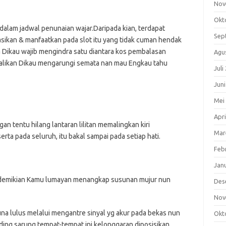
Nov
Okt
dalam jadwal penunaian wajar.Daripada kian, terdapat
Sep
asikan & manfaatkan pada slot itu yang tidak cuman hendak
a Dikau wajib mengindra satu diantara kos pembalasan
Agu
alikan Dikau mengarungi semata nan mau Engkau tahu
Juli
Jun
Mei
Apri
n tentu hilang lantaran lilitan memalingkan kiri
Mar
ta pada seluruh, itu bakal sampai pada setiap hati.
Feb
Jan
un demikian Kamu lumayan menangkap susunan mujur nun
Des
Nov
na lulus melalui mengantre sinyal yg akur pada bekas nun
Okt
nding sarung tempat-tempat ini kelonggaran diposisikan.