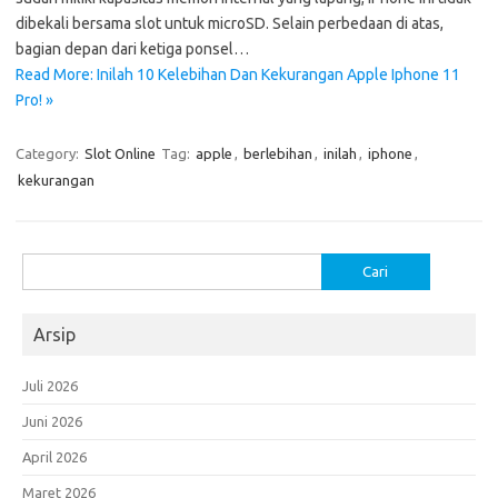
dibekali bersama slot untuk microSD. Selain perbedaan di atas,
bagian depan dari ketiga ponsel…
Read More: Inilah 10 Kelebihan Dan Kekurangan Apple Iphone 11
Pro! »
Category:
Slot Online
Tag:
apple
,
berlebihan
,
inilah
,
iphone
,
kekurangan
Cari
untuk:
Arsip
Juli 2026
Juni 2026
April 2026
Maret 2026