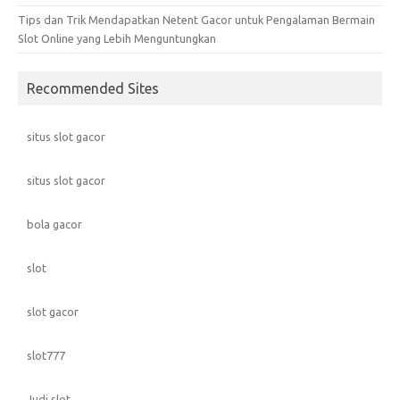
Tips dan Trik Mendapatkan Netent Gacor untuk Pengalaman Bermain
Slot Online yang Lebih Menguntungkan
Recommended Sites
situs slot gacor
situs slot gacor
bola gacor
slot
slot gacor
slot777
Judi slot