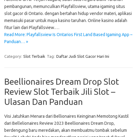
pembangunan, memunculkan Playfallsview, utama igaming situs
slot gacor di Ontario. dengan bertahan hidup vendor materi, aplikasi
memasuki pasar untuk maya kasino taruhan. Online kasino adalah
fitur lain dari Playfallsview.…
Read More: Playfallsview Is Ontarios First Land Based Igaming App –
Panduan… »
Category:
Slot Terbaik
Tag:
Daftar Judi Slot Gacor Hari Ini
Beellionaires Dream Drop Slot
Review Slot Terbaik Jili Slot –
Ulasan Dan Panduan
Visi Jatuhkan Menara dari Bellionaires Keinginan Memotong Kastil
dari Bellelionaires Review 2023 Beellionaires Dream Drop,
berdengung baru meredakan, akan membuatmu tombak sebelum