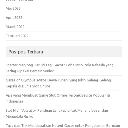
Mei 2022
April 2022
Maret 2022
Februari 2022
Pos-pos Terbaru
Scatter Mahjong Hari Ini Lagi Gacor? Coba Intip Pola Rahasia yang
Sering Dipakai Pemain Senior!
Gates of Olympus: Mitos Dewa Yunani yang Bikin Geleng-Geleng
Kepala di Dunia Slot Online
Apa yang Membuat Game Slot Online Terbaik Begitu Populer di
Indonesia?
Slot High Volatility: Panduan Lengkap untuk Menang besar dan
Mengelola Risiko
Tips dan Trik Mendapatkan Netent Gacor untuk Pengalaman Bermain