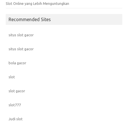
Slot Online yang Lebih Menguntungkan
Recommended Sites
situs slot gacor
situs slot gacor
bola gacor
slot
slot gacor
slot777
Judi slot