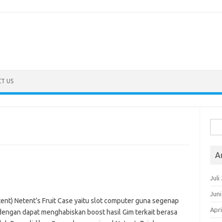
T US
Cari
untu
A
Juli
Jun
ent) Netent’s Fruit Case yaitu slot computer guna segenap
Apri
dengan dapat menghabiskan boost hasil Gim terkait berasa