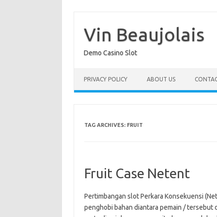
Skip
to
content
Vin Beaujolais
Demo Casino Slot
PRIVACY POLICY
ABOUT US
CONTAC
TAG ARCHIVES:
FRUIT
Fruit Case Netent
Pertimbangan slot Perkara Konsekuensi (Net
penghobi bahan diantara pemain / tersebut 