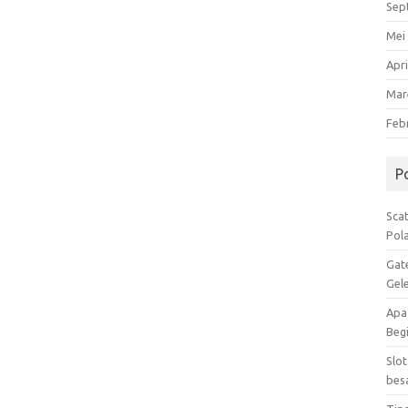
Sep
Mei
Apri
Mar
Feb
P
Scat
Pol
Gat
Gel
Apa
Begi
Slo
bes