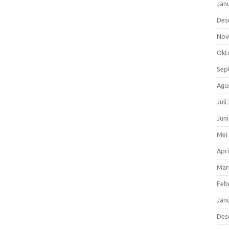
Jan
Des
Nov
Okt
Sep
Agu
Juli
Jun
Mei
Apri
Mar
Feb
Jan
Des