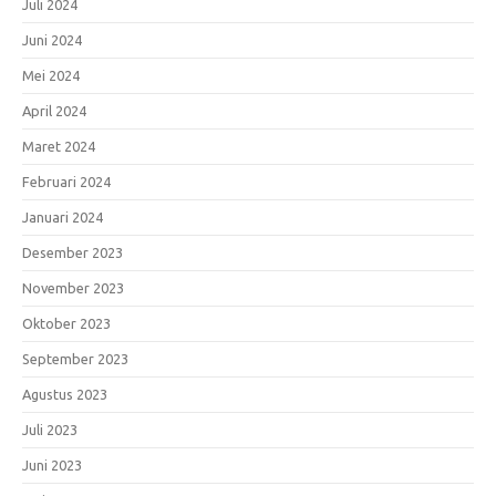
Juli 2024
Juni 2024
Mei 2024
April 2024
Maret 2024
Februari 2024
Januari 2024
Desember 2023
November 2023
Oktober 2023
September 2023
Agustus 2023
Juli 2023
Juni 2023