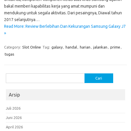
bakal memberi kapabilitas kerja yang amat mumpuni dan
mendukung untuk segala aktivitas. Dari pesaingnya, Diawal tahun
2017 selanjutnya…
Read More: Review Berlebihan Dan Kekurangan Samsung Galaxy J7
»
Category:
Slot Online
Tag:
galaxy
,
handal
,
harian
,
jalankan
,
prime
,
tugas
Cari
untuk:
Arsip
Juli 2026
Juni 2026
April 2026