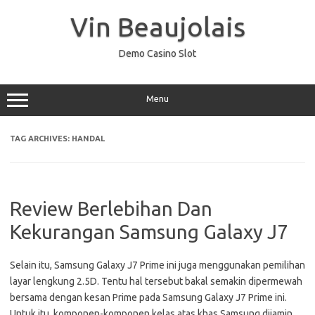
Skip
to
Vin Beaujolais
content
Demo Casino Slot
Menu
TAG ARCHIVES:
HANDAL
Review Berlebihan Dan
Kekurangan Samsung Galaxy J7
Selain itu, Samsung Galaxy J7 Prime ini juga menggunakan pemilihan
layar lengkung 2.5D. Tentu hal tersebut bakal semakin dipermewah
bersama dengan kesan Prime pada Samsung Galaxy J7 Prime ini.
Untuk itu, komponen-komponen kelas atas khas Samsung dijamin