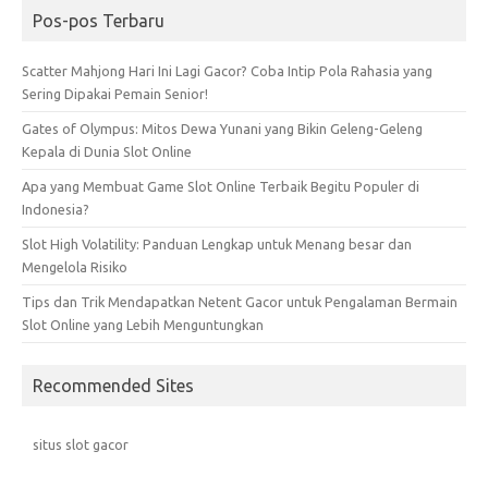
Pos-pos Terbaru
Scatter Mahjong Hari Ini Lagi Gacor? Coba Intip Pola Rahasia yang
Sering Dipakai Pemain Senior!
Gates of Olympus: Mitos Dewa Yunani yang Bikin Geleng-Geleng
Kepala di Dunia Slot Online
Apa yang Membuat Game Slot Online Terbaik Begitu Populer di
Indonesia?
Slot High Volatility: Panduan Lengkap untuk Menang besar dan
Mengelola Risiko
Tips dan Trik Mendapatkan Netent Gacor untuk Pengalaman Bermain
Slot Online yang Lebih Menguntungkan
Recommended Sites
situs slot gacor