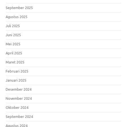
September 2025
Agustus 2025
Juli 2025
Juni 2025
Mei 2025
April 2025
Maret 2025
Februari 2025
Januari 2025
Desember 2024
November 2024
Oktober 2024
September 2024
Agustus 2024