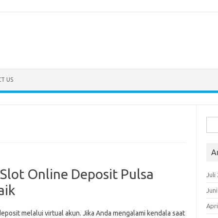
T US
Cari
untu
A
Slot Online Deposit Pulsa
Juli
aik
Jun
Apri
deposit melalui virtual akun. Jika Anda mengalami kendala saat