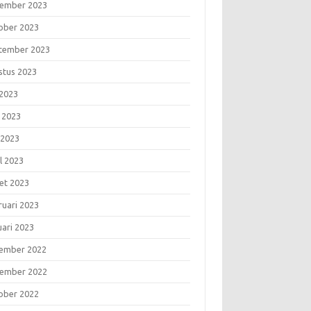
ember 2023
ober 2023
tember 2023
stus 2023
 2023
i 2023
 2023
l 2023
et 2023
ruari 2023
uari 2023
ember 2022
ember 2022
ober 2022