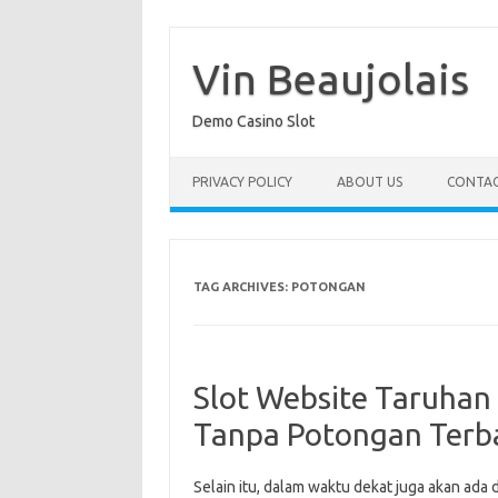
Skip
to
content
Vin Beaujolais
Demo Casino Slot
PRIVACY POLICY
ABOUT US
CONTAC
TAG ARCHIVES:
POTONGAN
Slot Website Taruhan 
Tanpa Potongan Terb
Selain itu, dalam waktu dekat juga akan ada 