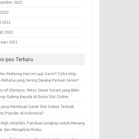
tember 2022
 2022
l 2022
et 2022
ruari 2022
os-pos Terbaru
ter Mahjong Hari Ini Lagi Gacor? Coba Intip
a Rahasia yang Sering Dipakai Pemain Senior!
es of Olympus: Mitos Dewa Yunani yang Bikin
eng-Geleng Kepala di Dunia Slot Online
 yang Membuat Game Slot Online Terbaik
tu Populer di Indonesia?
t High Volatility: Panduan Lengkap untuk Menang
ar dan Mengelola Risiko