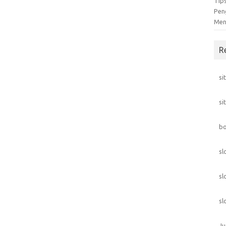
Tip
Pen
Men
R
si
si
bo
sl
sl
sl
Ju