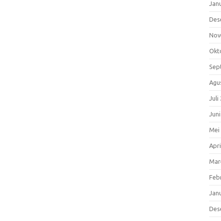
Jan
Des
Nov
Okt
Sep
Agu
Juli
Jun
Mei
Apri
Mar
Feb
Jan
Des