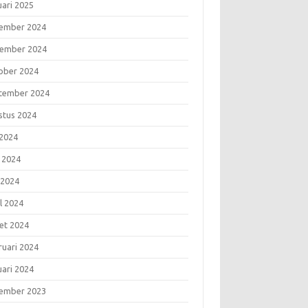
uari 2025
ember 2024
ember 2024
ober 2024
tember 2024
stus 2024
 2024
i 2024
 2024
l 2024
et 2024
ruari 2024
uari 2024
ember 2023